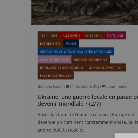
1914 - 1939
ALLEMAGNE
ANTE 1914
ÉTATS-UNIS
EVÉNEMENTS
FRANCE
GÉOPOLITIQUE & RELATIONS INTERNATIONALES
GRANDE-BRETAGNE
HISTOIRE-GÉOGRAPHIE
INTELLIGENCE ÉCONOMIQUE
LE MONDE AVANT 1914
PAYS INDUSTRIALISÉS
Yoann Lusikila
14 décembre 2023
0 Comments
Ukraine: une guerre locale en passe d
devenir mondiale ? (2/7)
Après la chute de l’empire romain, l’Europe est
devenue un continent constamment divisé, où l
guerre était la règle et