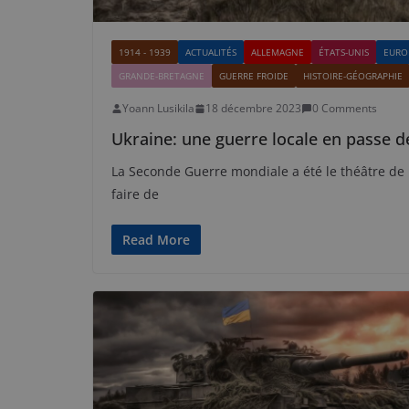
1914 - 1939
ACTUALITÉS
ALLEMAGNE
ÉTATS-UNIS
EURO
GRANDE-BRETAGNE
GUERRE FROIDE
HISTOIRE-GÉOGRAPHIE
Yoann Lusikila
18 décembre 2023
0 Comments
Ukraine: une guerre locale en passe d
La Seconde Guerre mondiale a été le théâtre d
faire de
Read More