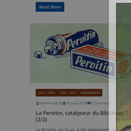
Read More
1914 - 1939
1939 - 1973
EVÉNEMENTS
Noémie GELIS
16 août 2019
0 Comments
La Pervitin, catalyseur du Blitzkrieg ?
(2/2)
La Pervitin, on l’a vu, a été développée en