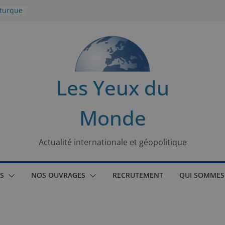
 turque
t
lit
s de la
Les Yeux du
seaux
Monde
tional
Actualité internationale et géopolitique
S
NOS OUVRAGES
RECRUTEMENT
QUI SOMMES