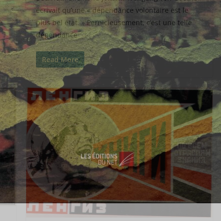
écrivait qu’une « dépendance volontaire est le
plus bel état. » Pernicieusement, c’est une telle
dépendance
Read More