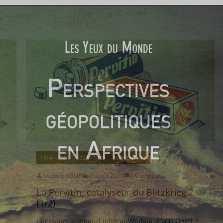
1914 - 1939
1939 - 1973
EVÉNEMENTS
Noémie GELIS
16 août 2019
0 Comments
La Pervitin, catalyseur du Blitzkrieg ?
(1/2)
L’écrivain allemand Johann Wolfgang von Goethe