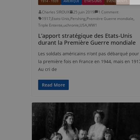
1914 - 1939
AMÉRIQUE
ÉTATS-UNIS
EVÉNEMENTS
Charles SIROUX
25 juin 2019
1 Comment
1917
,
Etats-Unis
,
Pershing
,
Première Guerre mondiale
,
Triple Entente
,
uchronie
,
USA
,
WW1
L’apport stratégique des Etats-Unis
durant la Première Guerre mondiale
Les soldats américains n’ont pas débarqué pour
la première fois en France en 1944, mais en 191
Au cri de
Read More