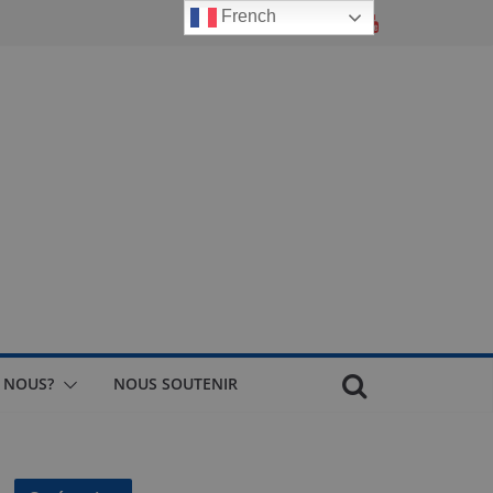
French
 NOUS?
NOUS SOUTENIR