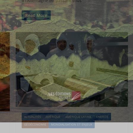
à l’Allemagne en passant sous
Read More
ACTUALITÉS
AMÉRIQUE
AMÉRIQUE LATINE
ENERGIE
GÉOÉCONOMIE
MONDIALISATION ET ENJEUX