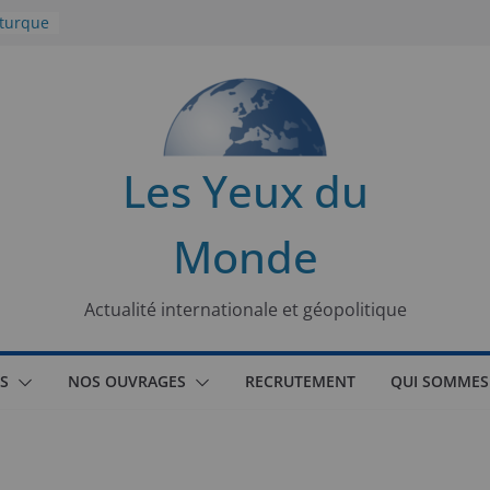
 turque
t
lit
s de la
Les Yeux du
seaux
Monde
tional
Actualité internationale et géopolitique
S
NOS OUVRAGES
RECRUTEMENT
QUI SOMMES