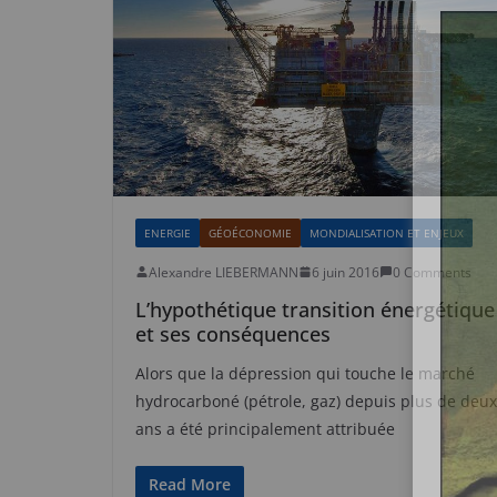
ENERGIE
GÉOÉCONOMIE
MONDIALISATION ET ENJEUX
Alexandre LIEBERMANN
6 juin 2016
0 Comments
L’hypothétique transition énergétique
et ses conséquences
Alors que la dépression qui touche le marché
hydrocarboné (pétrole, gaz) depuis plus de deux
ans a été principalement attribuée
Read More