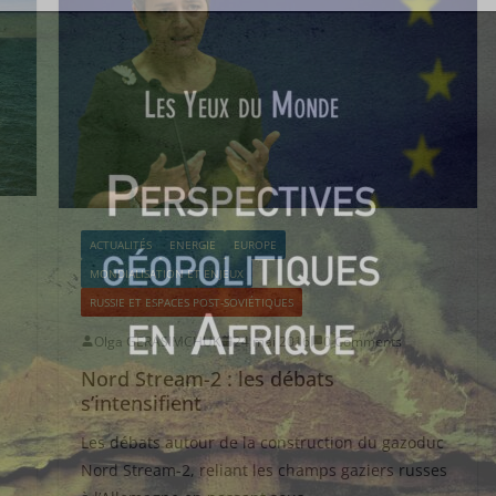
ACTUALITÉS
ENERGIE
EUROPE
MONDIALISATION ET ENJEUX
RUSSIE ET ESPACES POST-SOVIÉTIQUES
Olga GERASIMCHUK
24 mai 2016
0 Comments
Nord Stream-2 : les débats
s’intensifient
Les débats autour de la construction du gazoduc
Nord Stream-2, reliant les champs gaziers russes