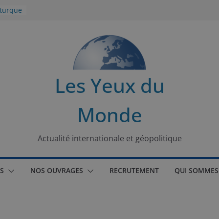
 turque
t
lit
s de la
Les Yeux du
seaux
Monde
tional
Actualité internationale et géopolitique
S
NOS OUVRAGES
RECRUTEMENT
QUI SOMMES