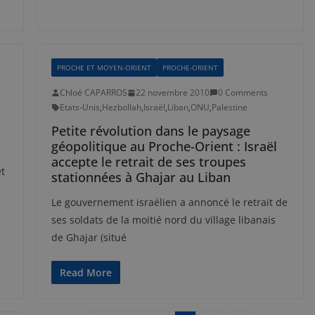
PROCHE ET MOYEN-ORIENT
PROCHE-ORIENT
Chloé CAPARROS
22 novembre 2010
0 Comments
Etats-Unis
,
Hezbollah
,
Israël
,
Liban
,
ONU
,
Palestine
Petite révolution dans le paysage
géopolitique au Proche-Orient : Israël
accepte le retrait de ses troupes
et
stationnées à Ghajar au Liban
Le gouvernement israélien a annoncé le retrait de
ses soldats de la moitié nord du village libanais
de Ghajar (situé
Read More