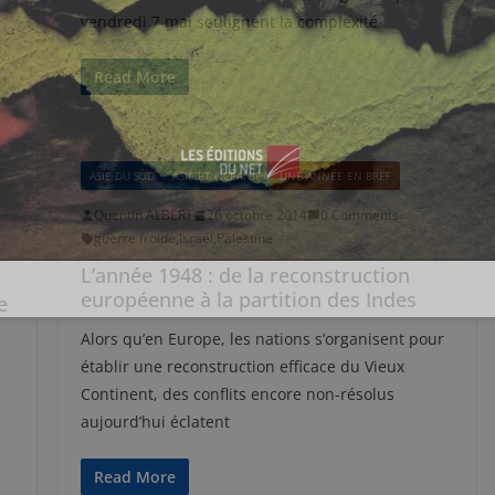
vendredi 7 mai soulignent la complexité
Read More
ASIE DU SUD
ASIE ET OCÉANIE
UNE ANNÉE EN BREF
Quentin ALBERT
26 octobre 2014
0 Comments
guerre froide
,
Israël
,
Palestine
L’année 1948 : de la reconstruction
européenne à la partition des Indes
e
Alors qu’en Europe, les nations s’organisent pour
établir une reconstruction efficace du Vieux
s
Continent, des conflits encore non-résolus
aujourd’hui éclatent
Read More