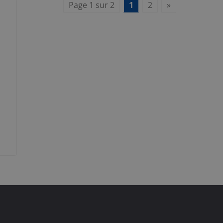
Page 1 sur 2
1
2
»