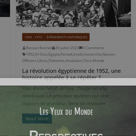
1939 - 1973
ÉVÉNEMENTS HISTORIQUES
Romain Bonnet
26 juillet 2023
0 Comments
1952
,
Al-Sissi
,
Egypte
,
Farouk
,
Israël
,
monarchie
,
Nasser
,
Officiers Libres
,
Palestine
,
révolution
,
Tiers-Monde
La révolution égyptienne de 1952, une
histoire appelée à se répéter ?
Pour Abdel Fattah Al-Sissi, l’heure est à la
désillusion. Le président égyptien qui rêve
toujours de grandeur, tente de restaurer
Read More