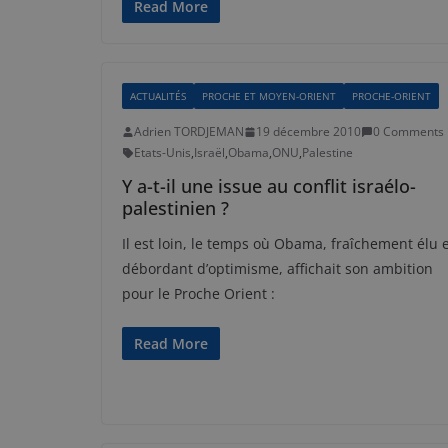
Read More
ACTUALITÉS
PROCHE ET MOYEN-ORIENT
PROCHE-ORIENT
Adrien TORDJEMAN
19 décembre 2010
0 Comments
Etats-Unis
,
Israël
,
Obama
,
ONU
,
Palestine
Y a-t-il une issue au conflit israélo-
palestinien ?
Il est loin, le temps où Obama, fraîchement élu 
débordant d’optimisme, affichait son ambition
pour le Proche Orient :
Read More