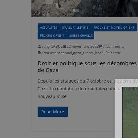
ACTUALITÉS
ISRAËL-PALESTINE
PROCHE ET MOYEN-ORIENT
PROCHE-ORIENT
SUJETS CHAUDS
Tony CABUS
22 novembre 2023
0 Comments
droit international
,
gaza
,
guerre
,
Israël
,
Palestine
Droit et politique sous les décombres
de Gaza
Depuis les attaques du 7 octobre et la guerre de
Gaza, la réputation du droit international est de
nouveau mise
Read More