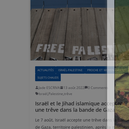
ACTUALITÉS
ISRAËL-PALESTINE
PROCHE ET MOYEN-ORIENT
SUJETS CHAUDS
Jade ESCRIVA
13 août 2022
0 Comments
Israël
,
Palestine
,
trêve
Israël et le Jihad islamique acceptent
une trêve dans la bande de Gaza
Le 7 août, Israël accepte une trêve dans la band
de Gaza, territoire palestinien, après la médiati