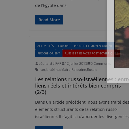
de l’Egypte dans
Read More
ACTUALITÉS
EUROPE
PROCHE ET MOYEN-ORIENT
PROCHE-ORIENT
RUSSIE ET ESPACES POST-SOVIÉTIQUES
Léonard LIFAR
12 juillet 2015
0 Comments
Iran
,
Israël
,
nucléaire
,
Palestine
,
Russie
Les relations russo-israéliennes : entr
liens réels et intérêts bien compris
(2/3)
Dans un article précédent, nous avons traité de
éléments structurants de la relation russo-
israélienne. Il s’agit ici d’aborder les divergences