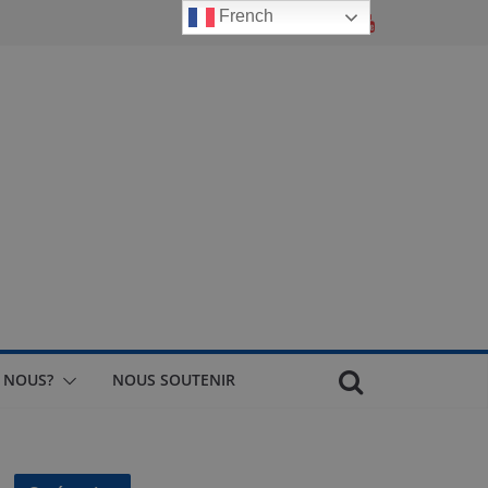
French
 NOUS?
NOUS SOUTENIR