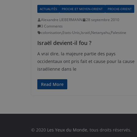
ACTUALITÉS
PROCHE ET MOYEN-ORIENT
PROCHE-ORIENT
Alexandre LIEBERMANN
28 septembre 2010
3 Comments
colonisation
,
Etats-Unis
,
Israël
,
Netanyahu
,
Palestine
Israël devient-il fou ?
A vrai dire, la majeure partie des pays
occidentaux ont pris fait et cause pour la cause
israélienne dans le
Read More
© 2020
Les Yeux du Monde
, tous droits réservés.