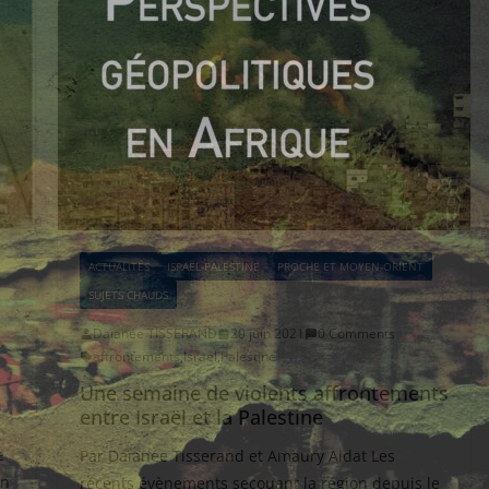
ACTUALITÉS
ISRAËL-PALESTINE
PROCHE ET MOYEN-ORIENT
SUJETS CHAUDS
Daïanée TISSERAND
20 juin 2021
0 Comments
affrontements
,
Israël
,
Palestine
Une semaine de violents affrontements
entre Israël et la Palestine
e
Par Daïanée Tisserand et Amaury Aidat Les
on
récents évènements secouant la région depuis le