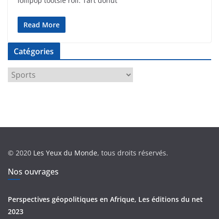
lollipop tootsie roll. Tart donut
Read More
Catégories
C
a
t
é
g
o
r
© 2020
Les Yeux du Monde
, tous droits réservés.
i
e
Nos ouvrages
s
Perspectives géopolitiques en Afrique, Les éditions du net
2023