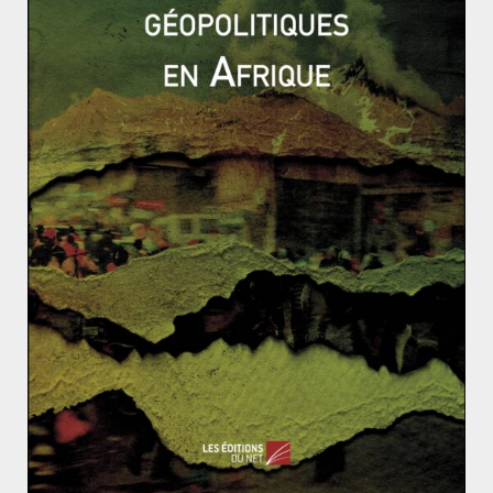
campagne du Cochinchine et du Cambodge.
Sous la Troisième République, les vieilles colonies se
voient reconnaître la citoyenneté française, puis
étendue à l’ensemble des habitants de l’empire à la
conférence de Brazzavile en 1944 ; on y reconnaîtra la
main de Felix Eboué. Ce qui marquera la grandeur
retrouvée de l’empire colonial Francais vu
véritablement la conférence de Berlin en 1884, qui
partagera l’Afrique entre les puissances européennes,
ravivant les tensions “au soleil” avec l’Allemagne de
Guillaume II. En Afrique, on observera un renforcement
ème
de l’influence française, à partir du début du XX
puis
après 1918, un élargissement du territoire sous
influence française, le Second empire colonial
consistera surtout en une
protectoralisation
des
territoires, notamment du Maghreb et du Golfe de
Guinée qui resteront deux zones stratégiques,