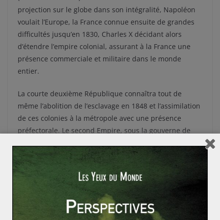
projection sur le globe dans son intégralité, Napoléon
voulait l’Europe, la France connue ensuite de grandes
difficultés jusqu’en 1830, Charles X décidant alors
d’étendre l’empire colonial, assurant à la France une
présence commerciale et militaire dans le monde
entier.
La courte deuxième République connaîtra tout de
même l’abolition de l’esclavage en 1848 et l’assimilation
de ces colonies à la métropole avec une présence
préfectorale. Le second Empire, sous la gouverne de
Prosper de Chasseloup-Laubat, modernisera la Marine
de guerre française, toujours dans cette optique
d’étendre le territoire et d’en garder un contrôle
centralisé. La France va prendre possession de la
Nouvelle-Calédonie, le Sénégal et la côte du Gabon au
milieu du siècle. Enfin, dans la deuxième moitié du
XIXème, la France connaîtra une forte expansion avec la