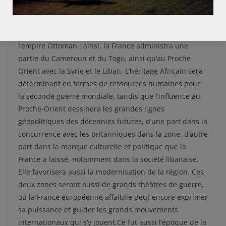
notamment en termes de ressources minières et
d’hydrocarbures. Le traité de Versailles reversera aussi
à la France une partie des colonies allemande et de
l’empire Ottoman : ainsi, la France administra une
partie du Cameroun et du Togo, ainsi qu’au Proche
Orient avec la Syrie et le Liban. L’héritage Africain sera
déterminant en termes de ressources humaines pour
la seconde guerre mondiale, tandis que l’influence au
Proche-Orient dessinera les grandes lignes
géopolitiques des décennies futures, d’une part dans la
concurrence avec les britanniques dans la zone, d’autre
part dans la marque culturelle et politique que la
France a laissé, notamment dans la société libanaise.
Elle favorisera aussi la modernisation de la région. Ces
deux zones seront aussi de grands théâtres de guerre,
où la France européenne affaiblie peut encore exprimer
sa puissance et guider les grands mouvements
internationaux qui s’y jouent.Ce fut aussi l’époque de la