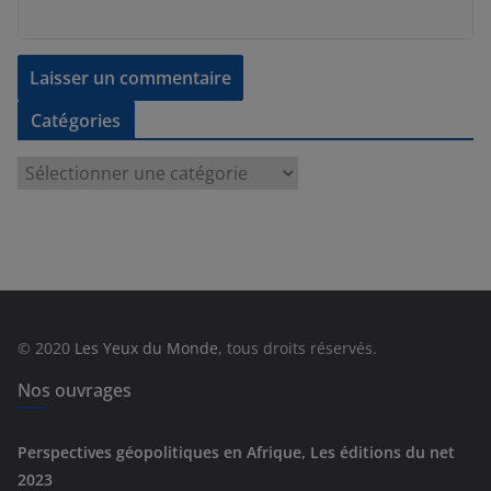
Catégories
C
a
t
é
g
o
r
© 2020
Les Yeux du Monde
, tous droits réservés.
i
e
Nos ouvrages
s
Perspectives géopolitiques en Afrique, Les éditions du net
2023