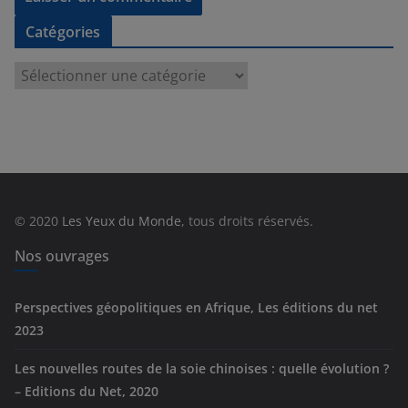
Catégories
C
a
t
é
g
o
r
© 2020
Les Yeux du Monde
, tous droits réservés.
i
e
Nos ouvrages
s
Perspectives géopolitiques en Afrique, Les éditions du net
2023
Les nouvelles routes de la soie chinoises : quelle évolution ?
– Editions du Net, 2020