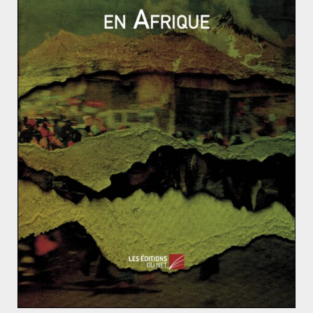
Eichmann dont un procès est indispensable. Il s’agit de
ce raisonnement qui va influencer la mise en place de
la Cour Pénale Internationale (CPI) mais il faudra
toutefois attendre la fin de la guerre froide pour que
cette justice apparaisse pleinement avec la création de
juridictions internationales.
Dossier n°8 – Le cinéma, instrument du soft power d
es États-Unis et de la Chine
L’Arctique, nouveau miroir de la mondialisation ?