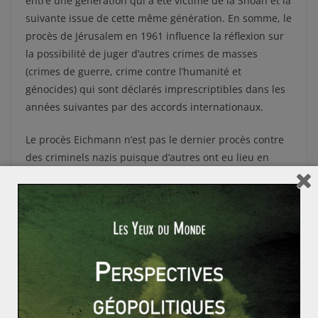
entre une génération qui a été victime de la Shoah et la
suivante issue de cette même génération. En somme, le
procès de Jérusalem en 1961 influence la réflexion sur
la possibilité de juger d’autres crimes de masses
(crimes de guerre, crime contre l’humanité et
génocides) qui sont déclarés imprescriptibles dans les
années suivantes par des accords internationaux.
Le procès Eichmann n’est pas le dernier procès contre
des criminels nazis puisque d’autres ont eu lieu en
Allemagne dans les années 1960-1970 (ceux de
Francfort, Stuttgart ou Cologne) et en France dans les
années 1980-1990 (Barbie, Papon) mais il s’agit, de par
ses circonstances et sa popularité, d’un fer de lance
pour la justice internationale. En effet la résolution de
l’ONU de juin 1960 reconnait la violation territoriale de
l’Argentine par Israël mais affirme le droit de juger en
Israël Adolf Eichmann. Ainsi ceci montre le déficit de
structure pour pouvoir juger des criminels comme