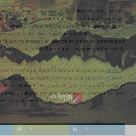
sur leurs frontières respectives, Bakou est prise par les
giés à Elizavetpol, lancent immédiatement une offensive mais
rs l’Arménie. Celle-ci fatiguée de guerres incessantes contre
eux réfugiés précaires fuyant le génocide, se soumet le 2
fausse insurrection en Géorgie et use de ce prétexte pour
2, les trois anciennes Républiques font partie intégrante de
’histoire soviétique. Stepan Chahoumian, proche de
Lénine
et
reuses villes et régions d’Arménie et du
Haut Karabagh
. De
aucase : Staline et Beria pour les plus connus, tous deux de
 encore Mikoyan d’origine arménienne. L’histoire de cette
t liée avec celle du centre.
0
0