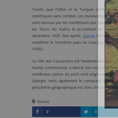
Tandis que l’URSS et la Turquie s’entendent 
soviétiques sans combat. Les musavatistes, réfu
sont vaincus par les soviétiques qui marchent ve
les Turcs, les Azéris et accueillant de nombr
décembre 1920. Peu après,
Staline
fomente une 
soviétiser le troisième pays du Caucase. En 192
l’URSS.
Le rôle des Caucasiens est fondamental dans l
martyr communiste, a donné son nom à de nomb
nombreux cadres du parti sont originaires du C
Géorgie, mais également le camarade Kamo, ou
périphérie géographique est donc intrinsèquemen
0
Shares
0
0