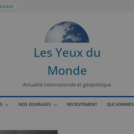
 turque
t
lit
s de la
Les Yeux du
seaux
Monde
tional
Actualité internationale et géopolitique
S
NOS OUVRAGES
RECRUTEMENT
QUI SOMMES