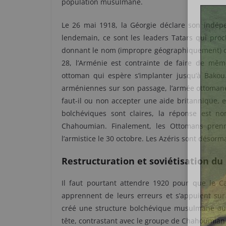
population musulmane.
Le 26 mai 1918, la Géorgie déclare son indépe
lendemain, ce sont les leaders Tatars qui proc
donnant le nom (impropre géographiquement) d’Az
28, l’Arménie est contrainte de faire de même
ottoman qui espère s’implanter jusqu’à Bakou
arméniennes sur son passage, l’armée ottomane a
faut-il ou non accepter une aide britannique, 
bolchéviques sont claires, la réponse est n
Chahoumian. Finalement, les Ottomans prenn
l’armistice le 30 octobre. Les Azéris sont désorma
Restructuration et soviétisation du
Il faut pourtant attendre 1920 pour que le C
apprennent de leurs erreurs et s’appuient su
créé une structure bolchévique musulmane aut
tête, contrastant avec le groupe de Chahoumian