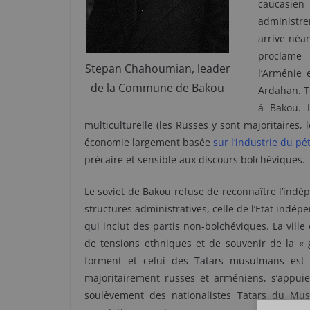
caucasien 
administre
arrive néa
proclame 
Stepan Chahoumian, leader
l’Arménie 
de la Commune de Bakou
Ardahan. To
à Bakou. L
multiculturelle (les Russes y sont majoritaires
économie largement basée
sur l’industrie du pé
précaire et sensible aux discours bolchéviques.
Le soviet de Bakou refuse de reconnaître l’indé
structures administratives, celle de l’Etat indé
qui inclut des partis non-bolchéviques. La ville 
de tensions ethniques et de souvenir de la «
forment et celui des Tatars musulmans est 
majoritairement russes et arméniens, s’appuie
soulèvement des nationalistes Tatars du Musa