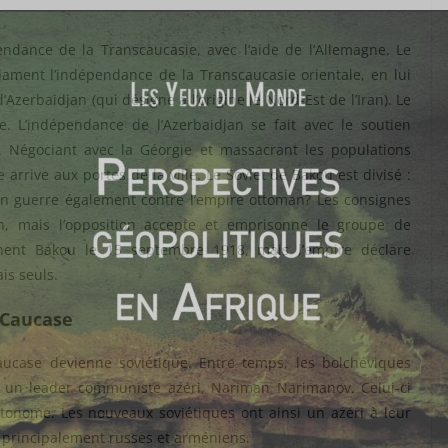
ndance de la Transcaucasie, avec l’aide de l’Allemagne. Le
lament l’indépendance de la Transcaucasie orientale, en lui
erbaidjan (qui désigne à l’origine le Nord-Est de l’Iran). Le
. L’indépendance de l’Azerbaidjan se fait avec le soutien
. Négociant avec la Géorgie et massacrant les populations
rrive aux portes de la ville. Le Soviet de Bakou est divisé :
en guerre également contre l’empire ottoman? Les consignes
on, mais l’opposition accepte et emprisonne le groupe de
ent Bakou le 15 septembre 1918, mais l’empire déclare
is seuls.
 Caucase
aucase devienne soviétique. Entre temps, les bolchéviques
r un leader communiste azéri, Nariman Narimanov. Celui-ci
onome. Les nouveaux soviétiques ont ainsi un azéri à leur
 principalement russes et arméniens.