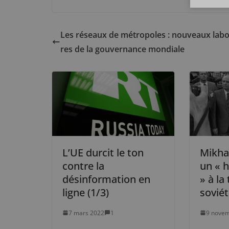
Les réseaux de métropoles : nouveaux labo
res de la gouvernance mondiale
L’UE durcit le ton
Mikha
contre la
un « 
désinformation en
» à la
ligne (1/3)
soviét
7 mars 2022
1
9 nove