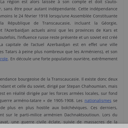
La région est alors laissée à son compte et doit s’auto-
r, sans être pour autant indépendante. Cette indépendance
nmoins le 24 février 1918 lorsqu’une Assemblée Constituante
la République de Transcaucasie, incluant la Géorgie,
et l’Azerbaidjan actuels ainsi que les provinces de Kars et
utefois, l’influence russe reste présente et un soviet est créé
a capitale de l’actuel Azerbaidjan est en effet une ville
, les Tatars à peine plus nombreux que les Arméniens), et son
trole
. En découle une forte population ouvrière, extrêmement
pendance bourgeoise de la Transcaucasie. Il existe donc deux
pendant et celle du soviet, dirigé par Stepan Chahoumian, mais
est en réalité dirigée par les forces armées locales, sur fond
 guerre arméno-tatare » de 1905-1908. Les
nationalismes
se
de plus en plus hostile aux bolchéviques. Ces derniers,
nt sur le parti-milice arménien Dachnaktsoutioun. Lors du
vat, une guerre civile éclate, suivie de massacres de la