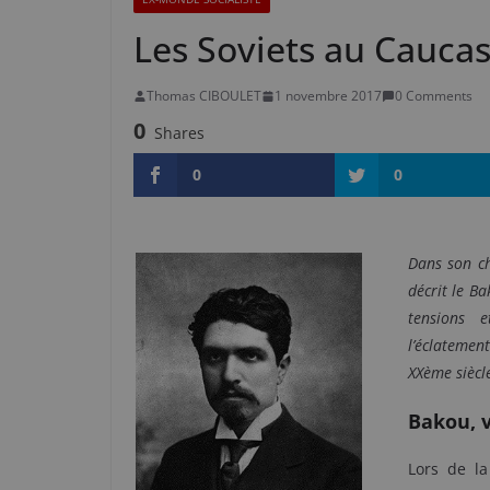
Les Soviets au Cauca
Thomas CIBOULET
1 novembre 2017
0 Comments
0
Shares
0
0
Dans son c
décrit le Ba
tensions 
l’éclatemen
XXème siècl
Bakou, v
Lors de l