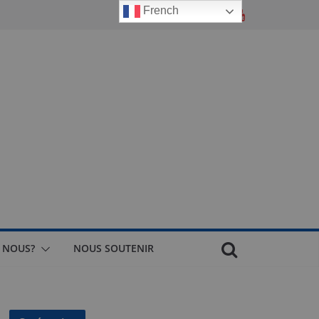
French
 NOUS?
NOUS SOUTENIR