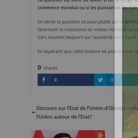
commerce mondial ou si les puissances du G20 
En vérité la question se pose plutôt sur la dire
favorisant la croissance au niveau mondial. La p
s’arc-boutant toujours sur l’austérité mais aya
En espérant que cette histoire ne prendra pas l
0
Shares
0
0
Discours sur l’Etat de l’Union d’Obama : ref
l’Union autour de l’Etat?