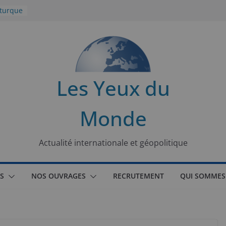
 turque
t
lit
s de la
Les Yeux du
seaux
Monde
tional
Actualité internationale et géopolitique
S
NOS OUVRAGES
RECRUTEMENT
QUI SOMMES