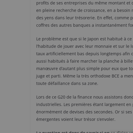
profits de ses entreprises du même montant et d
en pleine recherche de croissance, en a besoin ma
des yens dans leur trésorerie. En effet, comme 
coffres des autres banques a instantanément f
Le problème est que si le Japon est habitué à ce 
l’habitude de jouer avec leur monnaie et sur le
taux artificiellement bas depuis longtemps afin 
aussi habitués à faire marcher la planche à bill
manœuvre d’autant plus simple pour eux que toute
juge et parti. Même la très orthodoxe BCE a men
toute défaillance dans sa zone.
Lors de ce G20 de la finance nous assistons do
industrielles. Les premières étant largement en 
énormément de devises des secondes. Or si ses d
émergentes voient leur trésor s’envoler.
La question est donc de savoir si on se dirige 