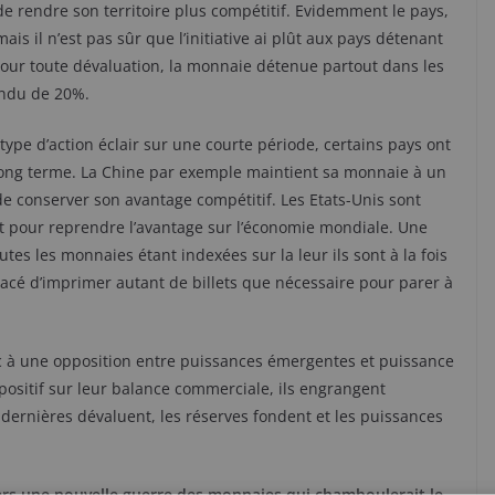
e rendre son territoire plus compétitif. Evidemment le pays,
is il n’est pas sûr que l’initiative ai plût aux pays détenant
pour toute dévaluation, la monnaie détenue partout dans les
ondu de 20%.
type d’action éclair sur une courte période, certains pays ont
 long terme. La Chine par exemple maintient sa monnaie à un
de conserver son avantage compétitif. Les Etats-Unis sont
et pour reprendre l’avantage sur l’économie mondiale. Une
s les monnaies étant indexées sur la leur ils sont à la fois
acé d’imprimer autant de billets que nécessaire pour parer à
nc à une opposition entre puissances émergentes et puissance
positif sur leur balance commerciale, ils engrangent
ernières dévaluent, les réserves fondent et les puissances
vers une nouvelle guerre des monnaies qui chamboulerait le