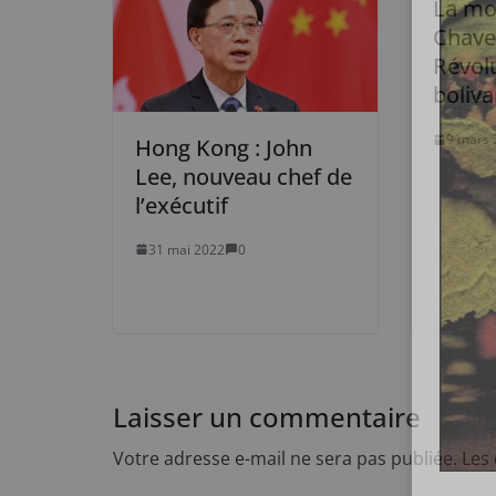
La mo
Chavez
Révol
boliva
9 mars 
Hong Kong : John
Lee, nouveau chef de
l’exécutif
31 mai 2022
0
Laisser un commentaire
Votre adresse e-mail ne sera pas publiée.
Les