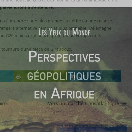
parviendront à s’entendre.
ction à prendre : une plus grande austérité ou une relance
remière alternative semble la plus probable, l’Allemagne
nt au G20 moins d’influence qu’en Union Européenne.
a tournure d’une pièce de Giraudoux.
0
0
aire
Vers un marché transatlantique ?