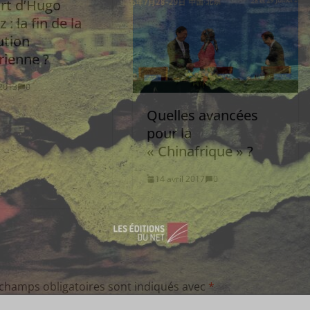
rt d’Hugo
 : la fin de la
ution
rienne ?
2013
0
Quelles avancées
pour la
« Chinafrique » ?
14 avril 2017
0
 champs obligatoires sont indiqués avec
*