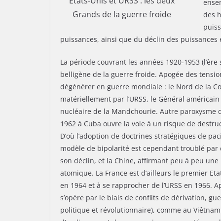
Etats-Unis et URSS : les deux
ensem
Grands de la guerre froide
des h
puis
puissances, ainsi que du déclin des puissances
La période couvrant les années 1920-1953 (l’ère s
belligène de la guerre froide. Apogée des tensi
dégénérer en guerre mondiale : le Nord de la Co
matériellement par l’URSS, le Général améric
nucléaire de la Mandchourie. Autre paroxysme de
1962 à Cuba ouvre la voie à un risque de destru
D’où l’adoption de doctrines stratégiques de paci
modèle de bipolarité est cependant troublé par q
son déclin, et la Chine, affirmant peu à peu une
atomique. La France est d’ailleurs le premier Et
en 1964 et à se rapprocher de l’URSS en 1966. A
s’opère par le biais de conflits de dérivation, 
politique et révolutionnaire), comme au Viêtnam