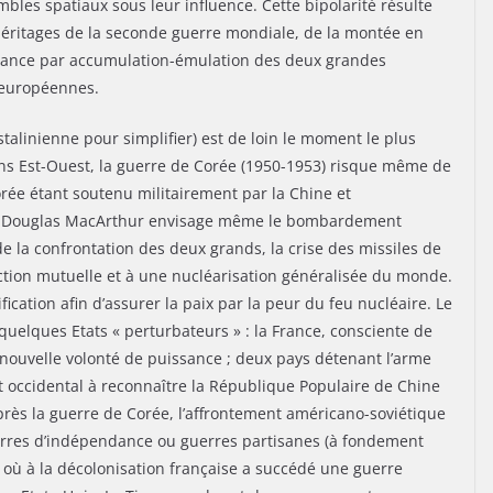
bles spatiaux sous leur influence. Cette bipolarité résulte
éritages de la seconde guerre mondiale, de la montée en
sance par accumulation-émulation des deux grandes
 européennes.
talinienne pour simplifier) est de loin le moment le plus
ons Est-Ouest, la guerre de Corée (1950-1953) risque même de
rée étant soutenu militairement par la Chine et
ain Douglas MacArthur envisage même le bombardement
 la confrontation des deux grands, la crise des missiles de
ction mutuelle et à une nucléarisation généralisée du monde.
fication afin d’assurer la paix par la peur du feu nucléaire. Le
uelques Etats « perturbateurs » : la France, consciente de
 nouvelle volonté de puissance ; deux pays détenant l’arme
at occidental à reconnaître la République Populaire de Chine
près la guerre de Corée, l’affrontement américano-soviétique
guerres d’indépendance ou guerres partisanes (à fondement
 où à la décolonisation française a succédé une guerre