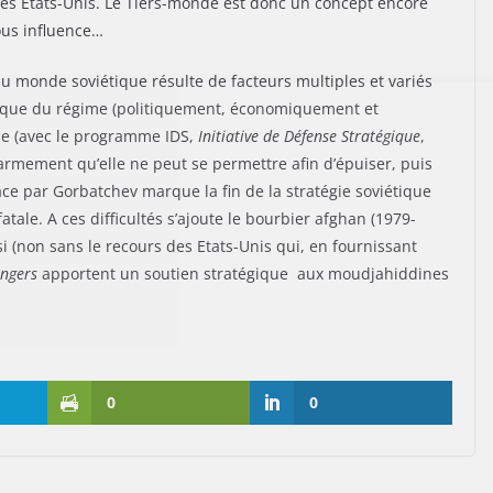
 Etats-Unis. Le Tiers-monde est donc un concept encore
ous influence…
du monde soviétique résulte de facteurs multiples et variés
insèque du régime (politiquement, économiquement et
que (avec le programme IDS,
Initiative de Défense Stratégique
,
armement qu’elle ne peut se permettre afin d’épuiser, puis
ce par Gorbatchev marque la fin de la stratégie soviétique
le. A ces difficultés s’ajoute le bourbier afghan (1979-
i (non sans le recours des Etats-Unis qui, en fournissant
ingers
apportent un soutien stratégique aux moudjahiddines
0
0