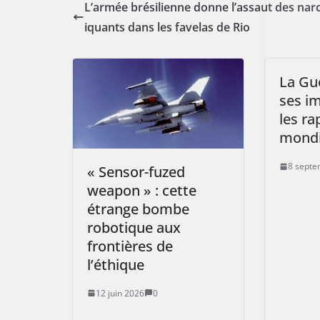
L’armée brésilienne donne l’assaut des nar
iquants dans les favelas de Rio
La Gue
ses im
les ra
mond
8 septe
« Sensor-fuzed
weapon » : cette
étrange bombe
robotique aux
frontières de
l’éthique
12 juin 2026
0