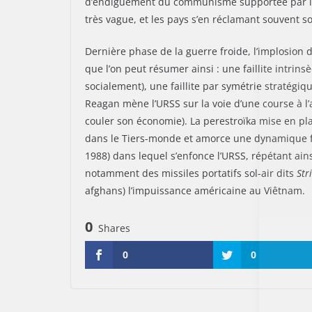
d’endiguement du communisme supportée par les
très vague, et les pays s’en réclamant souvent s
Dernière phase de la guerre froide, l’implosion 
que l’on peut résumer ainsi : une faillite intr
socialement), une faillite par symétrie stratégi
Reagan mène l’URSS sur la voie d’une course à l’
couler son économie). La perestroïka mise en pla
dans le Tiers-monde et amorce une dynamique fata
1988) dans lequel s’enfonce l’URSS, répétant ains
notamment des missiles portatifs sol-air dits
Str
afghans) l’impuissance américaine au Viêtnam.
0
Shares
0
0