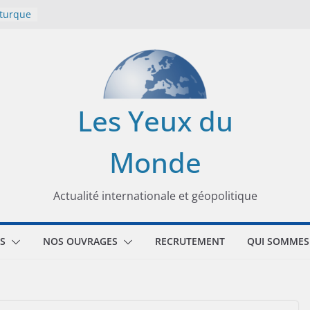
 turque
t
lit
s de la
Les Yeux du
seaux
Monde
tional
Actualité internationale et géopolitique
S
NOS OUVRAGES
RECRUTEMENT
QUI SOMMES