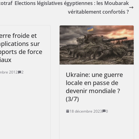
cotraf
Elections législatives égyptiennes : les Moubarak
véritablement confortés ?
rre froide et
plications sur
pports de force
iaux
mbre 2012
2
Ukraine: une guerre
locale en passe de
devenir mondiale ?
(3/7)
18 décembre 2023
0