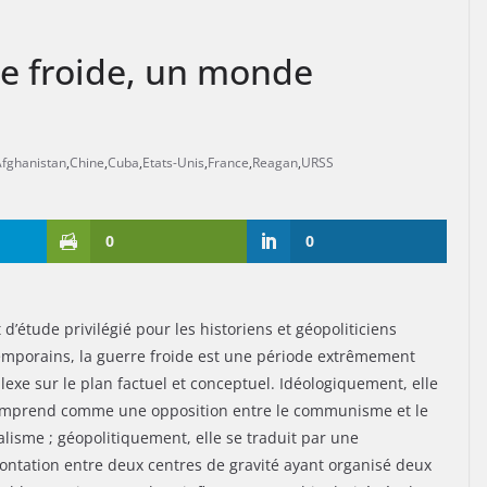
re froide, un monde
Afghanistan
,
Chine
,
Cuba
,
Etats-Unis
,
France
,
Reagan
,
URSS
0
0
 d’étude privilégié pour les historiens et géopoliticiens
mporains, la guerre froide est une période extrêmement
exe sur le plan factuel et conceptuel. Idéologiquement, elle
omprend comme une opposition entre le communisme et le
alisme ; géopolitiquement, elle se traduit par une
ontation entre deux centres de gravité ayant organisé deux