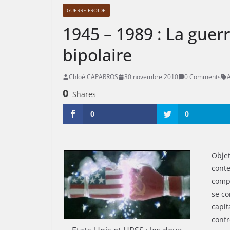
GUERRE FROIDE
1945 – 1989 : La guer
bipolaire
Chloé CAPARROS
30 novembre 2010
0 Comments
0
Shares
0
0
Objet
conte
compl
se c
capit
confr