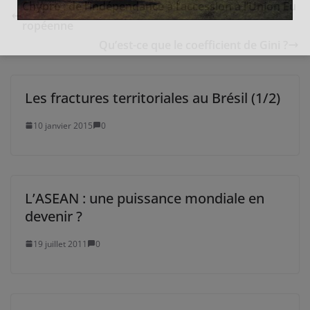
Chypre : de l’indépendance à l’accession à l’Union Eu
ropéenne
Qu’est-ce que le coefficient de Gini ?
Les fractures territoriales au Brésil (1/2)
10 janvier 2015
0
L’ASEAN : une puissance mondiale en
devenir ?
19 juillet 2011
0