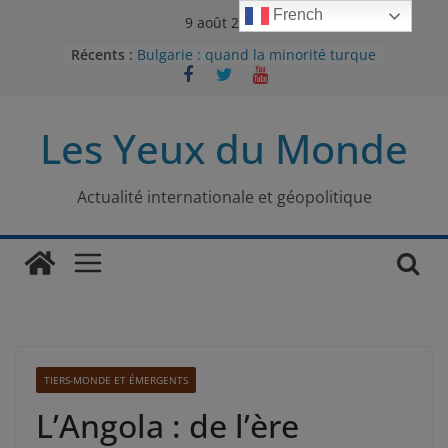
Passer
French
9 août 2026
au
Récents :
Bulgarie : quand la minorité turque
contenu
était contrainte à l’effacement
L’Armée insurrectionnelle
ukrainienne (UPA) : entre conflit
Les Yeux du Monde
mémoriel et lutte pour
l’indépendance
Le conflit oublié : aux racines de la
guerre entre le Pakistan et
Actualité internationale et géopolitique
l’Afghanistan
Majorités numériques et réseaux
sociaux : le tournant international
Le charbon, ou les limites du
modèle énergétique chinois
TIERS-MONDE ET ÉMERGENTS
L’Angola : de l’ère