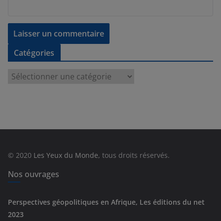
Catégories
C
a
t
é
g
o
r
© 2020
Les Yeux du Monde
, tous droits réservés.
i
e
Nos ouvrages
s
Perspectives géopolitiques en Afrique, Les éditions du net
2023