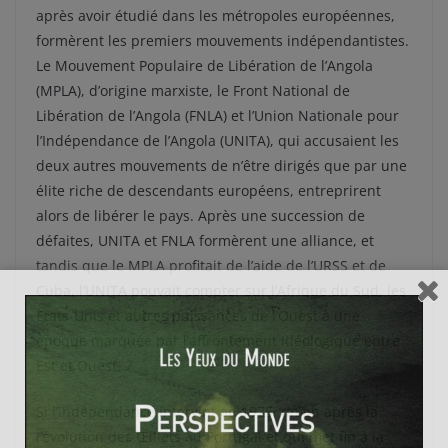
après avoir étudié dans les métropoles européennes,
formèrent les premiers mouvements indépendantistes.
Le Mouvement Populaire de Libération de l’Angola
(MPLA), d’origine marxiste, le Front National de
Libération de l’Angola (FNLA) et l’Union Nationale pour
l’Indépendance de l’Angola (UNITA), qui accusaient les
deux autres mouvements de n’être dirigés que par une
élite riche de descendants européens, entreprirent
alors de libérer le pays. Après une succession de
défaites, UNITA et FNLA formèrent une alliance, et
tandis que le MPLA profitait de l’aide de l’URSS et de
Cuba, l’UNITA pouvait compter sur l’Afrique du Sud, les
Etats-Unis et autres puissances de l’Ouest à une
époque marquée par l’affrontement idéologique entre
Est et Ouest.
Si l’indépendance intervint en 1975, un an après la
révolution des Œillets au Portugal et qui met fin à la