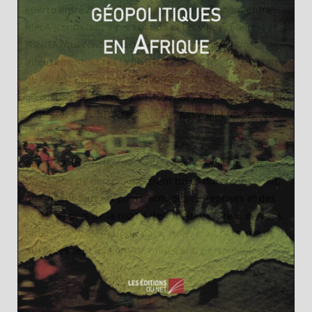
guerre entre Portugal et Angola, l’affrontement entre
MPLA (contrôlant alors Luanda et les villes côtières) et
l’UNITA (qui contrôlait l’arrière-pays) se poursuivit
intensément. Après la fin de la
Guerre froide
, les Etats
de l’Ouest essayèrent de mettre fin à ce conflit, et des
élections furent tenues en 1992. La victoire du MPLA fut
contestée et l’UNITA reprit les armes avant un cessez-
le-feu en 2002.
Après 27 ans de guerre civile, l’Angola était dévastée.
Un million de personnes furent tuées durant le conflit,
quasiment tous les ponts, 80% des entreprises et des
écoles et plus de la moitié des hôpitaux furent détruits,
tandis que l’intérieur du pays, isole, était parsemé de
quelques sept millions de mines anti personnelles.