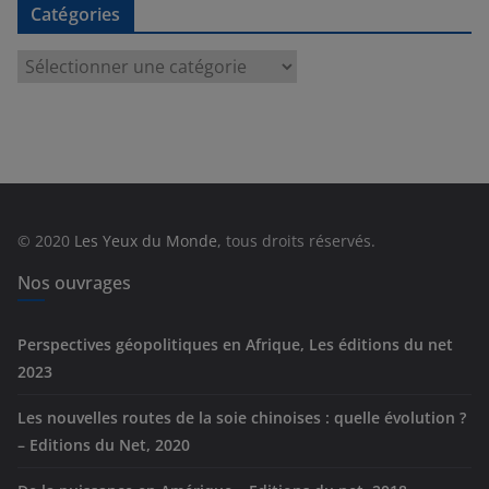
Catégories
C
a
t
é
g
o
r
© 2020
Les Yeux du Monde
, tous droits réservés.
i
e
Nos ouvrages
s
Perspectives géopolitiques en Afrique, Les éditions du net
2023
Les nouvelles routes de la soie chinoises : quelle évolution ?
– Editions du Net, 2020