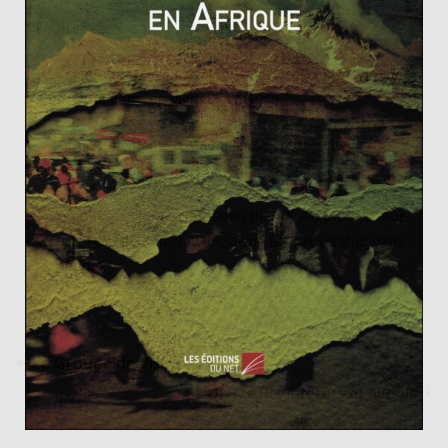
En bref :
→ Création du GATT (
General Agreements on Tariffs and
Trade
), qui entre en vigueur en 1948
→ Graves incidents à Madagascar : répression
organisée par la France
→ Première commercialisation de l’AK-47, plus connue
sous le nom de Kalachnikov, arme la plus vendue dans
le monde.
Le Groupe de Višegrad
L’UNASUR : intérêts et avenir