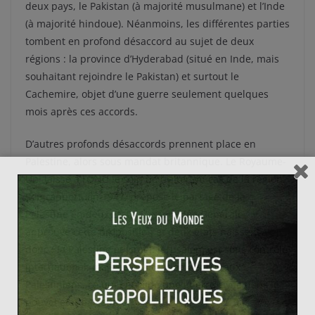
deux pays, le Pakistan (à majorité musulmane) et l’Inde
(à majorité hindoue). Néanmoins, les différentes parties
tombent en profond désaccord au sujet de deux
régions : la province d’Hyderabad (situé en Inde, mais
souhaitant rejoindre le Pakistan) et surtout le
Cachemire, objet d’une guerre seulement quelques
mois après ces accords.
D’autres profonds désaccords prennent place en
Palestine, alors sous mandat britannique. Le Royaume-
Uni laisse à l’ONU le soin de traiter du cas de la région.
Son rapport, fin 1947, propose le partage de la
Palestine en deux Etats. L’assemblée Générale
approuve cette proposition et deux états naissent
donc : la Palestine et Israël. Jérusalem est sous contrôle
international, mais cette situation déplaît aux
Palestiniens, ce qui entraîne une guerre civile dans le
nouvel état palestinien.