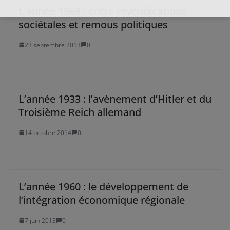
L’année 1968 : entre revendications
sociétales et remous politiques
23 septembre 2013
0
L’année 1933 : l’avènement d’Hitler et du
Troisième Reich allemand
14 octobre 2014
0
L’année 1960 : le développement de
l’intégration économique régionale
7 juin 2013
0