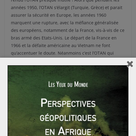
années 1950, l’OTAN s’élargit (Turquie, Grèce) et parait
assurer la sécurité en Europe, les années 1960
marquent une rupture, avec la méfiance généralisée
des européens, notamment de la France, vis-à-vis de ce
bras armé des Etats-Unis. Le départ de la France en
1966 et la défaite américaine au Vietnam ne font
qu’accentuer le doute. Néanmoins c’est l’OTAN qui
décidera de l’implantation des euromissiles aux
frontières des deux blocs dès 1983. La chute du bloc
socialiste entraine un rapprochement avec les ex
démocraties populaires (au sein du COCONA, le Conseil
de Coopération Nord-Atlantique depuis 1991).
Mais aujourd’hui, l’OTAN en est réduit à des opérations
mineures (mis à part le bombardement de Belgrade et
la guerre au Kosovo en 1999), quand il n’est pas
purement et simplement instrumentalisé par
l’unilatéralisme américain (les années Bush).