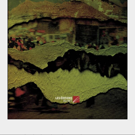
Désormais, alors qu’il n’avait jusqu’alors qu’une
fonction de défense et de garantie de sécurité
collective, l’OTAN est désormais chargé de gérer les
conflits en Europe et de promouvoir des relations de
partenariat entre Europe et Amérique. Seuls les PECO
(Pays d’Europe Centrale et Orientale) paraissent encore
trouver de l’attractivité dans cette organisation, de
même que la France, qui a réintégré le commandement
armé de l’OTAN en 2009.
Joseph Staline – Biographie
Le capitalisme ou la tentative de désamorçage de la
question sociale