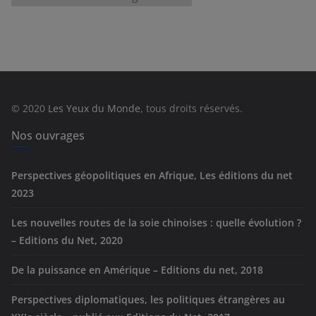
a
t
é
g
o
r
© 2020
Les Yeux du Monde
, tous droits réservés.
i
e
Nos ouvrages
s
Perspectives géopolitiques en Afrique, Les éditions du net
2023
Les nouvelles routes de la soie chinoises : quelle évolution ?
– Editions du Net, 2020
De la puissance en Amérique – Editions du net, 2018
Perspectives diplomatiques, les politiques étrangères au