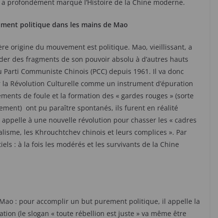
, a profondément marqué l’Histoire de la Chine moderne.
ument politique dans les mains de Mao
re origine du mouvement est politique. Mao, vieillissant, a
der des fragments de son pouvoir absolu à d’autres hauts
 Parti Communiste Chinois (PCC) depuis 1961. Il va donc
 la Révolution Culturelle comme un instrument d’épuration
ements de foule et la formation des « gardes rouges » (sorte
ent) ont pu paraître spontanés, ils furent en réalité
ui appelle à une nouvelle révolution pour chasser les « cadres
alisme, les Khrouchtchev chinois et leurs complices ». Par
iels : à la fois les modérés et les survivants de la Chine
ao : pour accomplir un but purement politique, il appelle la
ation (le slogan « toute rébellion est juste » va même être