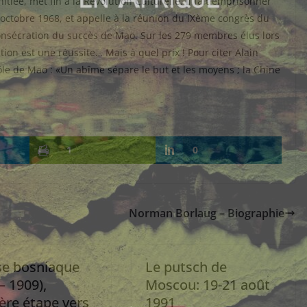
itiée, met fin à la Révolution Culturelle. Il fait emprisonner
n octobre 1968, et appelle à la réunion du IXème congrès du
 consécration du succès de Mao. Sur les 279 membres élus lors
tion est une réussite… Mais à quel prix ! Pour citer Alain
rôle de Mao : «Un abîme sépare le but et les moyens ; la Chine
1
0
Norman Borlaug – Biographie
ise bosniaque
Le putsch de
– 1909),
Moscou: 19-21 août
ère étape vers
1991