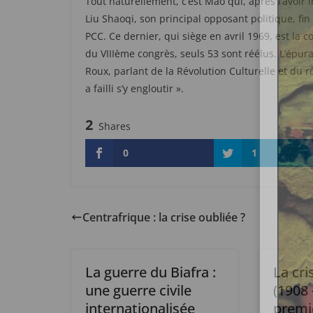
Tout naturellement, c’est Mao qui, après l’avoir in
Liu Shaoqi, son principal opposant politique, fi
PCC. Ce dernier, qui siège en avril 1969, est la
du VIIIème congrès, seuls 53 sont réélus. L’épura
Roux, parlant de la Révolution Culturelle et du 
a failli s’y engloutir ».
2
Shares
0
1
Centrafrique : la crise oubliée ?
La guerre du Biafra :
La cr
une guerre civile
(1908 
internationalisée
premi