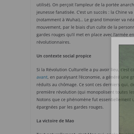
utilisé). On perçoit l’ampleur de la portée anar
jeunesse fanatisée. C’est un succès : la Chine va
(notamment à Wuhai)… Le grand timonier va néan
mouvement, par le biais d’un culte de la personn
gardes rouges qu’il met en place avec l’armée en
révolutionnaires.
Un contexte social propice
Si la Révolution Culturelle a pu avoir lieu, c’est ca
avant
, en paralysant l’économie, a généré une 
réduits au chômage. Ce sont ces derniers qui, d
première révolution (qui monopolisent toutes les 
Notons que ce phénomène fut essentiellement u
épargnées par les gardes rouges.
La victoire de Mao