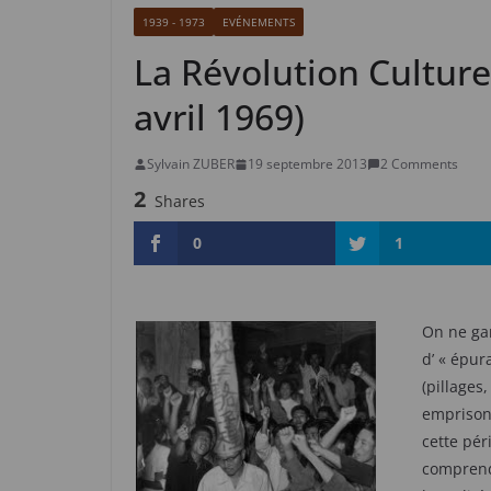
1939 - 1973
EVÉNEMENTS
La Révolution Culture
avril 1969)
Sylvain ZUBER
19 septembre 2013
2 Comments
2
Shares
0
1
On ne gar
d’ « épura
(pillages
emprison
cette pér
comprendr