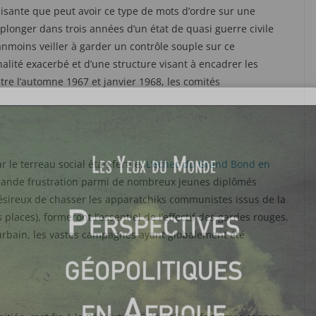
chisante que peut avoir ce type de mots d’ordre sur une
 plonger dans trois années d’un état de quasi guerre civile
moins veiller à garder un contrôle souple sur ce
alité exacerbé et d’une structure visant à encadrer les
tre l’automne 1967 et janvier 1968, les comités
r le terreau social était fertile.
L’échec du Grand Bond en
grande frustration parmi de nombreux jeunes diplômés
ésireux de chasser les apparatchiks communistes issus de la
places), formeront l’essentiel de l’effectif des gardes rouges.
rbain, les vastes campagnes ayant globalement été