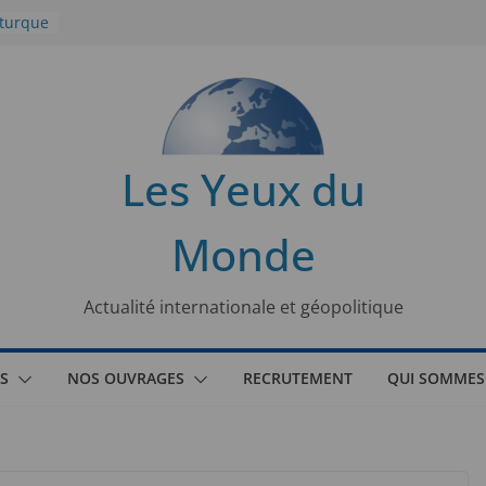
 turque
t
lit
s de la
Les Yeux du
seaux
Monde
tional
Actualité internationale et géopolitique
S
NOS OUVRAGES
RECRUTEMENT
QUI SOMMES