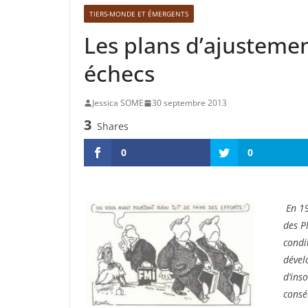
TIERS-MONDE ET ÉMERGENTS
Les plans d’ajustement
échecs
Jessica SOME
30 septembre 2013
3
Shares
0
0
En 19
des P
condi
dével
d’ins
consé