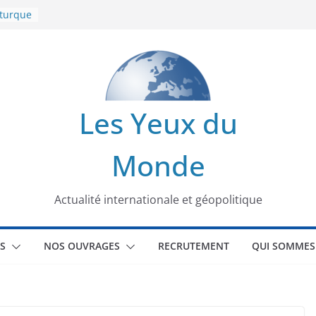
 turque
t
lit
s de la
Les Yeux du
seaux
Monde
tional
Actualité internationale et géopolitique
S
NOS OUVRAGES
RECRUTEMENT
QUI SOMMES