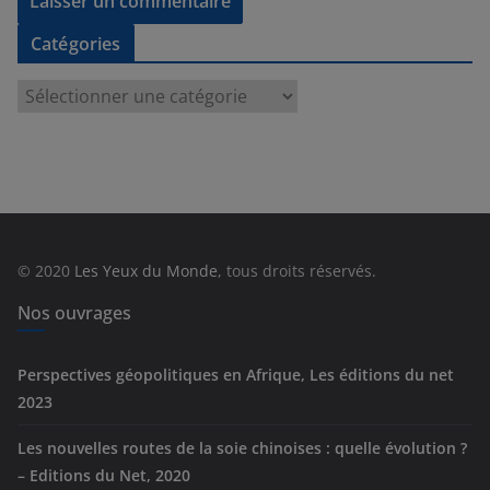
Catégories
C
a
t
é
g
o
r
© 2020
Les Yeux du Monde
, tous droits réservés.
i
e
Nos ouvrages
s
Perspectives géopolitiques en Afrique, Les éditions du net
2023
Les nouvelles routes de la soie chinoises : quelle évolution ?
– Editions du Net, 2020