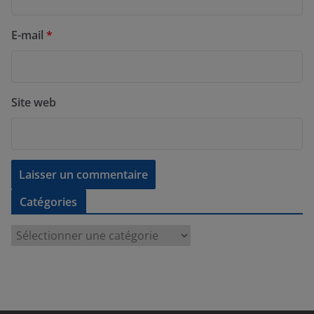
E-mail
*
Site web
Catégories
C
a
t
é
g