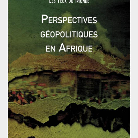
aux flux « invisibles » de la mondialisation, les
transactions financières. C’est à Porto Alegre que le
slogan définissant l’altermondialisme, « un autre
monde est possible », est créé. Et avec lui, toute une
nébuleuse bien destinée à proposer une alternative
crédible au libéralisme.
BP bouche le puits, les inquiétudes concernant les c
onséquences sur l’environnement perdurent
Référendum au Kenya : la nouvelle Constitution ado
ptée à plus de 67%