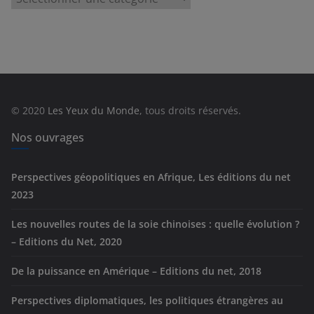
a
t
é
g
o
r
© 2020
Les Yeux du Monde
, tous droits réservés.
i
e
Nos ouvrages
s
Perspectives géopolitiques en Afrique, Les éditions du net
2023
Les nouvelles routes de la soie chinoises : quelle évolution ?
– Editions du Net, 2020
De la puissance en Amérique – Editions du net, 2018
Perspectives diplomatiques, les politiques étrangères au