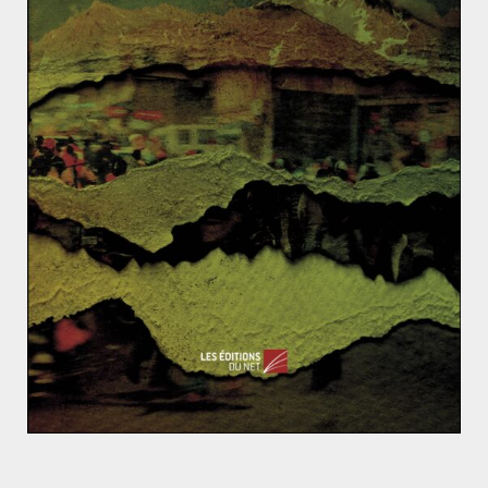
alors des niveaux record encore inégalés aujourd’hui,
en particulier le NASDAQ.
En bref :
11 mai :
L’Inde compte officiellement 1
milliard d’habitants.
23 juin :
Signature de l’Accord de Cotonu
entre l’Union européenne et les Etats
d’Afrique, Caraïbes et Pacifique ; partenariat
économique qui entrera en vigueur en 2003.
25 juillet :
Crash d’un Concorde d’Air France
peu de temps après le décollage à Gonesse.
Cet accident – qui fit 113 morts – précipita le
déclin de cet avion de ligne supersonique.
5 octobre :
Révolution des bulldozers en
Serbie.