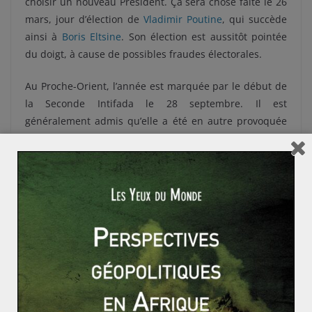
choisir un nouveau Président. Ça sera chose faite le 26
mars, jour d’élection de
Vladimir Poutine
, qui succède
ainsi à
Boris Eltsine
. Son élection est aussitôt pointée
du doigt, à cause de possibles fraudes électorales.
Au Proche-Orient, l’année est marquée par le début de
la Seconde Intifada le 28 septembre. Il est
généralement admis qu’elle a été en autre provoquée
par la visite d’
Ariel Sharon
sur l’Esplanade des
Mosquées. Sa venue aurait déclenchée des
affrontements entre des Palestiniens et des autorités
israéliennes. Ces violences, mais aussi l’action d’A.
Sharon, ont été condamnées par le Conseil de sécurité
des Nations Unies, au travers de la résolution 1322.
Après le fameux « bug de l’an 2000 » évité, les nouvelles
technologies feront encore couler beaucoup d’encre.
L’année est en effet marquée par l’apogée de la Bulle
spéculative Internet le 10 mars. Les bourses atteindront