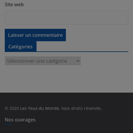
Site web
Catégories
C
a
t
é
g
o
r
© 2020
Les Yeux du Monde
, tous droits réservés.
i
e
Nos ouvrages
s