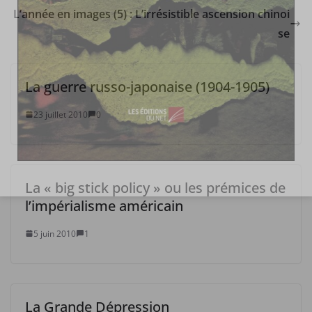
L’année en images (5) : L’irrésistible ascension chinoi
se
La guerre russo-japonaise (1904-1905)
23 juillet 2010
0
La « big stick policy » ou les prémices de
l’impérialisme américain
5 juin 2010
1
La Grande Dépression