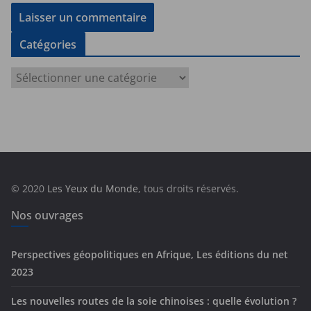
Catégories
C
a
t
é
g
o
r
© 2020
Les Yeux du Monde
, tous droits réservés.
i
e
Nos ouvrages
s
Perspectives géopolitiques en Afrique, Les éditions du net
2023
Les nouvelles routes de la soie chinoises : quelle évolution ?