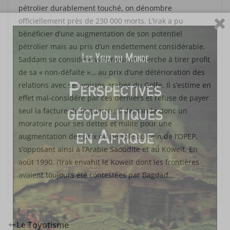
pétrolier durablement touché, on dénombre
officiellement près de 230 000 morts. L’Irak a pu
bénéficier d’une augmentation de son potentiel
pétrolier mais au pris d’un endettement considérable.
Saddam se considère victorieux et cherche à tirer profit
de sa « non-défaite »… au prix d’une détérioration des
relations avec ses voisins arabes du Golfe. Il s’estime en
effet mal-considéré par ces derniers et refuse de payer
seul la facture de la guerre ; il demande donc un
moratoire pour ses dettes et milite pour une
augmentation des prix du pétrole au sein de l’OPEP,
s’opposant ainsi à l’Arabie Saoudite et au Koweït. En
août 1990, l’Irak envahit le Koweït dont les frontières
avaient toujours été contestées par Bagdad…
Le Toyotisme