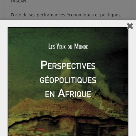
l’ASEAN.
Forte de ses performances économiques et politiques,
l’ASEAN a donc encore de beaux jours devant elle. Lors
du sommet de Bali en octobre 2003, un accord avait été
fixé : le « Concord » de Bali II. Ambitieux, celui-ci
projetait la tenue de plusieurs objectifs, eux-mêmes
établis à partir de trois piliers : une communauté de
sécurité, une communauté économique et une
communauté socioculturelle. Si comme jusqu’alors ces
serments sont couronnés de succès, alors émergera
sans aucun doute, la toute première communauté des
nations d’Asie du Sud-Est.
L’Europe : un continent aux frontières discutables
La Chine face à la question du Tibet