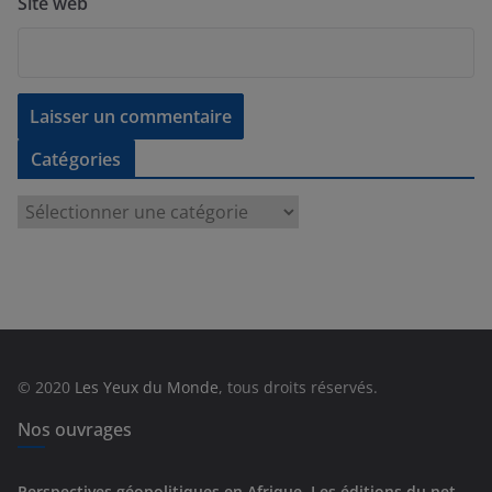
Site web
Catégories
C
a
t
é
g
o
r
© 2020
Les Yeux du Monde
, tous droits réservés.
i
e
Nos ouvrages
s
Perspectives géopolitiques en Afrique, Les éditions du net