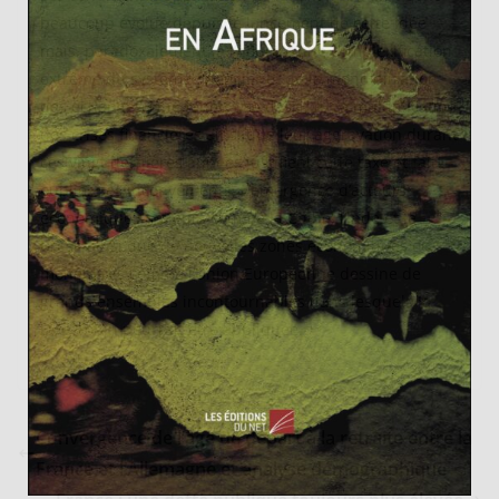
beaucoup évolué depuis le lancement de cette idée
mais, paradoxalement, à l’heure d’une complexification
extrême du système financier et de la mondialisation
des échanges, une fenêtre se dessine. La multiplication
des crises financières ainsi que leur aggravation durant
ces vingt dernières années justifient cette taxe et fait
oublier ses inconvénients. L’émergence d’acteurs
économiques majeurs comme la Chine, l’Inde et le
Brésil ainsi que de nouvelles zones économiques ou
monétaires comme l’Union Européenne dessine de
grands ensembles incontournables dans lesquels la
taxe Tobin pourrait être appliquée.
Convergence de l’âge de départ à la retraite entre la
France et l’Allemagne et analyse démographique