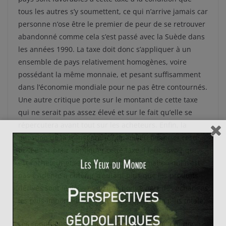
tous les autres s’y soumettent, ce qui n’arrive jamais car
personne n’ose être le premier de peur de se retrouver
abandonné comme cela s’est passé avec la Suède dans
les années 1990. La taxe doit donc s’appliquer à un
ensemble de pays relativement homogènes, voire
possédant la même monnaie, et pesant suffisamment
dans l’économie mondiale pour ne pas être contournés.
Une autre critique porte sur le montant de cette taxe
qui ne serait pas assez élevé et sur le fait qu’elle se
répercutera avant tout sur les acheteurs. Enfin, la
question de la transparence du milieu financier reste
posée car pour appliquer cette taxe il faut savoir qui
est l’acheteur et le vendeur, une information qui n’est
pas évidente a obtenir d’autant plus que les produits
dérivés sont légions et qu’une bonne part des échanges
les plus importants se font dans l’opacité la plus totale.
Les conditions d’application de la taxe Tobin ont donc