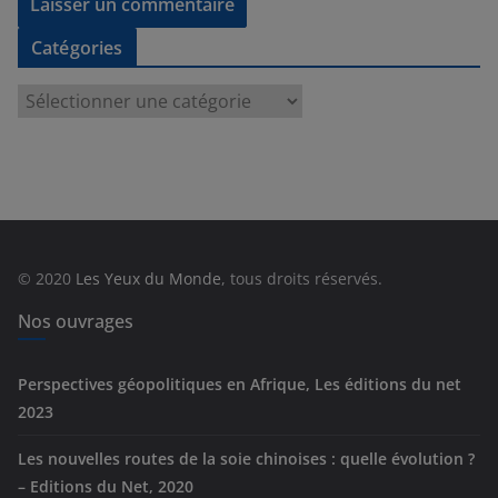
Catégories
C
a
t
é
g
o
r
© 2020
Les Yeux du Monde
, tous droits réservés.
i
e
Nos ouvrages
s
Perspectives géopolitiques en Afrique, Les éditions du net
2023
Les nouvelles routes de la soie chinoises : quelle évolution ?
– Editions du Net, 2020