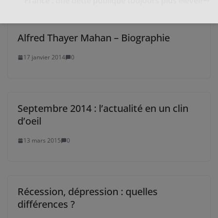
France : une dette publique toujours plus élevée
Alfred Thayer Mahan – Biographie
17 janvier 2014
0
Septembre 2014 : l’actualité en un clin
d’oeil
13 mars 2015
0
Récession, dépression : quelles
différences ?