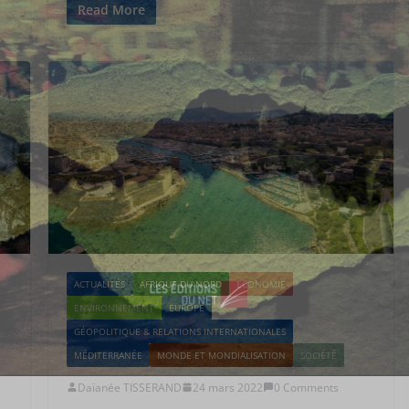
Read More
ACTUALITÉS
AFRIQUE DU NORD
ECONOMIE
ENVIRONNEMENT
EUROPE
GÉOPOLITIQUE & RELATIONS INTERNATIONALES
MÉDITERRANÉE
MONDE ET MONDIALISATION
SOCIÉTÉ
Daïanée TISSERAND
24 mars 2022
0 Comments