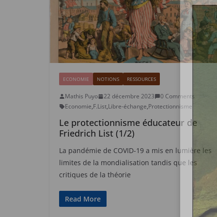
ECONOMIE
NOTIONS
RESSOURCES
Mathis Puyo
22 décembre 2023
0 Comments
Economie
,
F.List
,
Libre-échange
,
Protectionnisme
Le protectionnisme éducateur de
Friedrich List (1/2)
La pandémie de COVID-19 a mis en lumière les
limites de la mondialisation tandis que les
critiques de la théorie
Read More