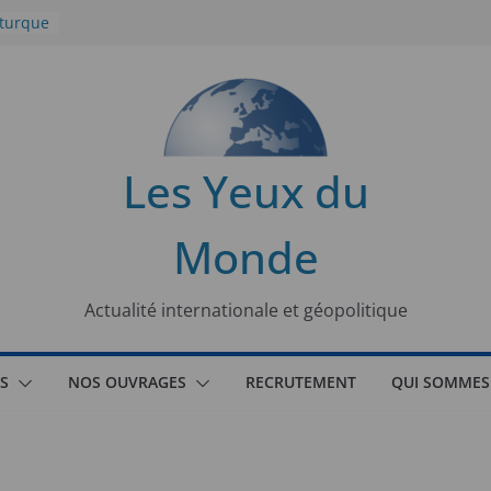
 turque
t
lit
s de la
Les Yeux du
seaux
Monde
tional
Actualité internationale et géopolitique
S
NOS OUVRAGES
RECRUTEMENT
QUI SOMMES