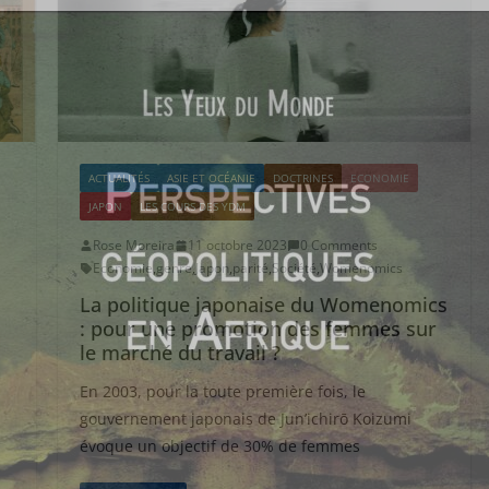
ACTUALITÉS
ASIE ET OCÉANIE
DOCTRINES
ECONOMIE
JAPON
LES COURS DES YDM
Rose Moreira
11 octobre 2023
0 Comments
Economie
,
genre
,
Japon
,
parité
,
Société
,
Womenomics
La politique japonaise du Womenomics
: pour une promotion des femmes sur
le marché du travail ?
En 2003, pour la toute première fois, le
gouvernement japonais de Jun’ichirō Koizumi
évoque un objectif de 30% de femmes