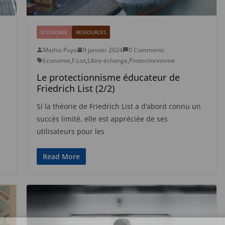
ECONOMIE
RESSOURCES
Mathis Puyo
9 janvier 2024
0 Comments
Economie
,
F.List
,
Libre-échange
,
Protectionnisme
Le protectionnisme éducateur de
Friedrich List (2/2)
Si la théorie de Friedrich List a d’abord connu un
succès limité, elle est appréciée de ses
utilisateurs pour les
Read More