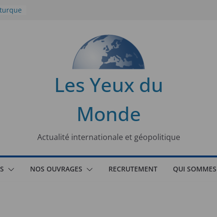
 turque
t
lit
s de la
Les Yeux du
seaux
Monde
tional
Actualité internationale et géopolitique
S
NOS OUVRAGES
RECRUTEMENT
QUI SOMMES