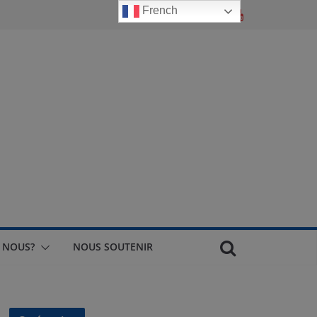
French
 NOUS?
NOUS SOUTENIR