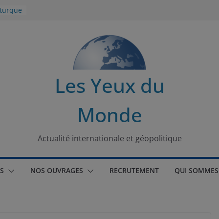
 turque
t
lit
s de la
Les Yeux du
seaux
Monde
tional
Actualité internationale et géopolitique
S
NOS OUVRAGES
RECRUTEMENT
QUI SOMMES