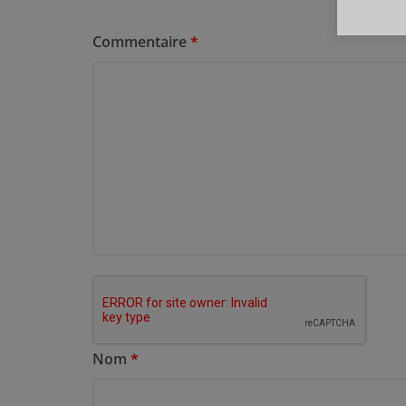
Commentaire
*
Nom
*