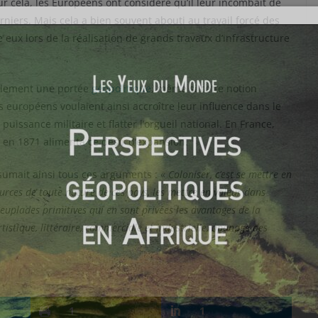
our cela, les Européens ont considéré qu’il leur incombait de
rniers. Mais cela a bien souvent abouti au travail forcé des
 eux lors de la réalisation de grands travaux d’infrastructure
galement une portée
géopolitique
, même si cette notion
ys européens voulaient ainsi accroître leur influence dans le
issance militaire et flatter l’orgueil national. En France,
e en 1871 alimenta ce désir d’expansion.
sumait ainsi tous ces arguments : «
Coloniser, c’est se mettre en
urces de toute nature de ces pays, les mettre en valeur dans
euplades primitives qui en sont privées les avantages de la
artistique, littéraire, commerciale et industrielle, apanage des
1
1