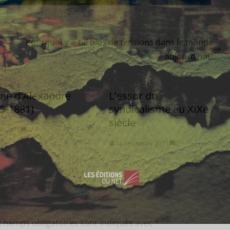
Pourquoi y a-t-il plus de tensions dans le monde
aujourd’hui?
gne d’Alexandre
L’essor du
55-1881)
syndicalisme au XIXe
siècle
ier 2015
0
12 décembre 2011
0
 champs obligatoires sont indiqués avec
*