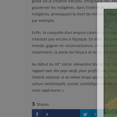
globe via la création d’écoles, d’hôpitaux, etc. P
gouverner les indigènes, dans l’intérêt de ces de
indigènes, provoquant la mort de milliers d’entre
par exemple.
Enfin, la conquête d’un empire colonial avait é
n’existait pas encore à l’époque. En effet, les pa
monde, gagner en reconnaissance, montrer leur pu
notamment, la perte de l’Alsace et de la Lorrain
Au début du XX° siècle, Alexandre Merignhac ré
rapport avec des pays neufs, pour profiter des resso
l’intérêt national, et en même temps apporter aux p
culture intellectuelle, sociale, scientifique, morale, 
races supérieures
».
3
Shares
0
1