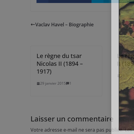
Vaclav Havel – Biographie
Le règne du tsar
Le rè
Nicolas II (1894 –
II (18
1917)
13 févr
29 janvier 2015
1
Laisser un commentaire
Votre adresse e-mail ne sera pas publiée.
Les