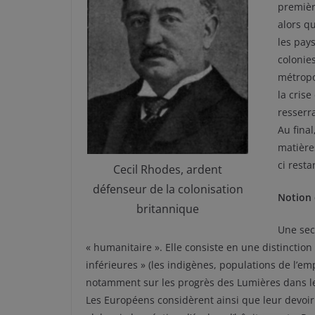
premièr
alors q
les pay
colonie
métropo
la crise
resserr
Au final
matière
ci resta
Cecil Rhodes, ardent
défenseur de la colonisation
Notion 
britannique
Une sec
« humanitaire ». Elle consiste en une distinction
inférieures » (les indigènes, populations de l’emp
notamment sur les progrès des Lumières dans les
Les Européens considèrent ainsi que leur devoir 