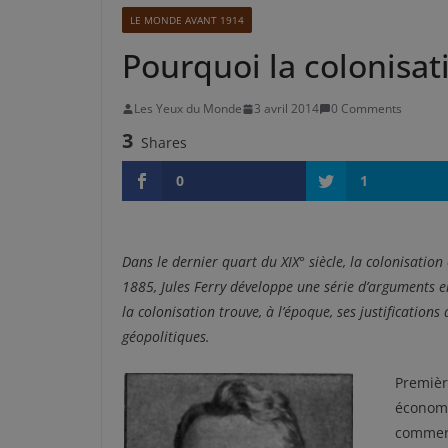
LE MONDE AVANT 1914
Pourquoi la colonisat
Les Yeux du Monde
3 avril 2014
0 Comments
3
Shares
0
1
Dans le dernier quart du XIX° siècle, la colonisation
1885, Jules Ferry développe une série d’arguments e
la colonisation trouve, à l’époque, ses justificatio
géopolitiques.
Premièr
économi
commerc