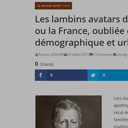
LE MONDE AVANT 1914
Les lambins avatars 
ou la France, oubliée 
démographique et u
Romain ZOUHRI
24 juillet 2010
0 Comments
immigr
0
Shares
0
0
Lors du
apathiq
recul d
famille
traditi