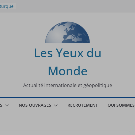
 turque
t
lit
s de la
Les Yeux du
seaux
Monde
tional
Actualité internationale et géopolitique
S
NOS OUVRAGES
RECRUTEMENT
QUI SOMMES