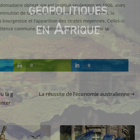
bdomadaire obligatoire est institué seulement en 1906, alors
minution de la journée de travail à 10 heures. Enfin, la
la bourgeoisie et l’apparition des strates moyennes. Celles-ci
tence commune, l’élévation sociale, incarnée par la
0
0
u la g
La réussite de l’économie australienne
inter