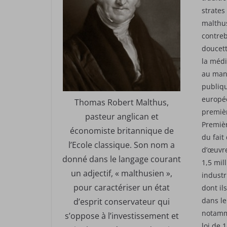
strates
malthus
contreb
doucett
la médi
au manq
publiqu
europé
Thomas Robert Malthus,
premièr
pasteur anglican et
Premièr
économiste britannique de
du fait
l’Ecole classique. Son nom a
d’œuvre
donné dans le langage courant
1,5 mil
un adjectif, « malthusien »,
industr
pour caractériser un état
dont il
dans le
d’esprit conservateur qui
notamme
s’oppose à l’investissement et
loi de 