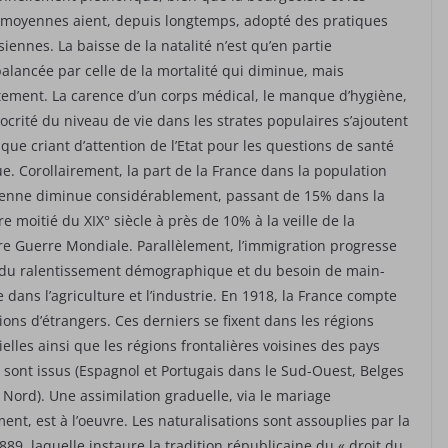
 moyennes aient, depuis longtemps, adopté des pratiques
iennes. La baisse de la natalité n’est qu’en partie
alancée par celle de la mortalité qui diminue, mais
ement. La carence d’un corps médical, le manque d’hygiène,
ocrité du niveau de vie dans les strates populaires s’ajoutent
ue criant d’attention de l’Etat pour les questions de santé
e. Corollairement, la part de la France dans la population
enne diminue considérablement, passant de 15% dans la
e moitié du XIX° siècle à près de 10% à la veille de la
e Guerre Mondiale. Parallèlement, l’immigration progresse
 du ralentissement démographique et du besoin de main-
 dans l’agriculture et l’industrie. En 1918, la France compte
lions d’étrangers. Ces derniers se fixent dans les régions
ielles ainsi que les régions frontalières voisines des pays
s sont issus (Espagnol et Portugais dans le Sud-Ouest, Belges
 Nord). Une assimilation graduelle, via le mariage
nt, est à l’oeuvre. Les naturalisations sont assouplies par la
1889, laquelle instaure la tradition républicaine du « droit du