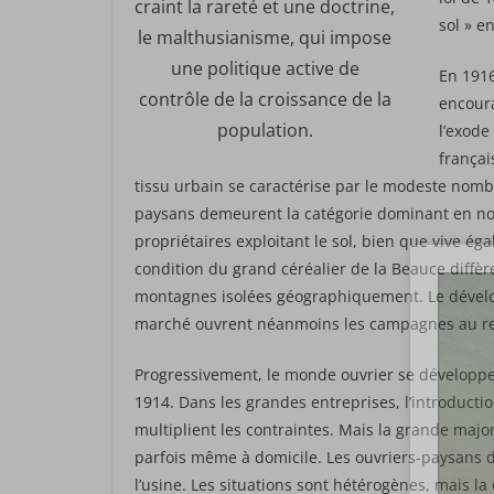
craint la rareté et une doctrine,
sol » e
le malthusianisme, qui impose
une politique active de
En 1916
contrôle de la croissance de la
encoura
population.
l’exode
françai
tissu urbain se caractérise par le modeste nombr
paysans demeurent la catégorie dominant en nom
propriétaires exploitant le sol, bien que vive 
condition du grand céréalier de la Beauce diffè
montagnes isolées géographiquement. Le dévelop
marché ouvrent néanmoins les campagnes au r
Progressivement, le monde ouvrier se développe.
1914. Dans les grandes entreprises, l’introducti
multiplient les contraintes. Mais la grande majo
parfois même à domicile. Les ouvriers-paysans d
l’usine. Les situations sont hétérogènes, mais la