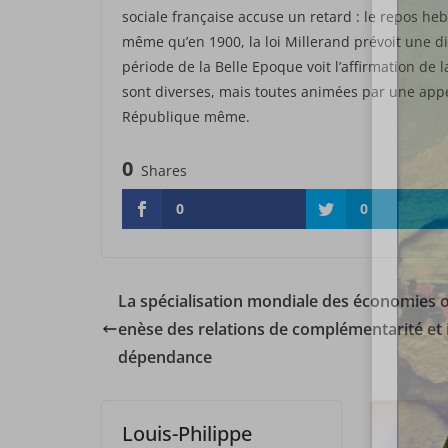
sociale française accuse un retard : le repos he
même qu’en 1900, la loi Millerand prévoit une di
période de la Belle Epoque voit l’affirmation de 
sont diverses, mais toutes animées par une appé
République même.
0
Shares
0
0
La spécialisation mondiale des économies o
enèse des relations de complémentarité et 
dépendance
Louis-Philippe