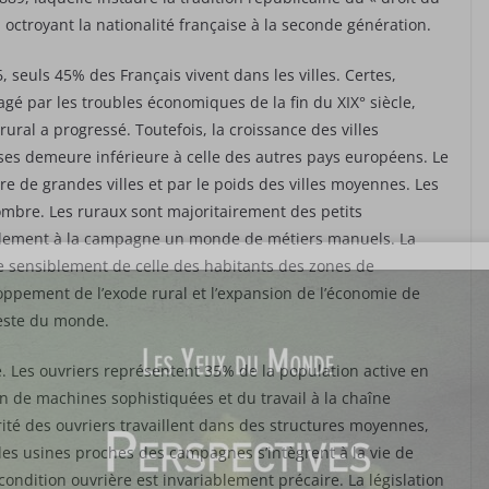
n octroyant la nationalité française à la seconde génération.
, seuls 45% des Français vivent dans les villes. Certes,
gé par les troubles économiques de la fin du XIX° siècle,
 rural a progressé. Toutefois, la croissance des villes
ses demeure inférieure à celle des autres pays européens. Le
e de grandes villes et par le poids des villes moyennes. Les
bre. Les ruraux sont majoritairement des petits
également à la campagne un monde de métiers manuels. La
re sensiblement de celle des habitants des zones de
pement de l’exode rural et l’expansion de l’économie de
este du monde.
 Les ouvriers représentent 35% de la population active en
on de machines sophistiquées et du travail à la chaîne
rité des ouvriers travaillent dans des structures moyennes,
es usines proches des campagnes s’intègrent à la vie de
 condition ouvrière est invariablement précaire. La législation