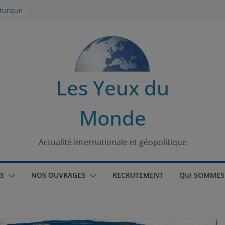
 turque
t
lit
s de la
Les Yeux du
seaux
Monde
tional
Actualité internationale et géopolitique
S
NOS OUVRAGES
RECRUTEMENT
QUI SOMMES