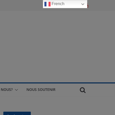
French
 NOUS?
NOUS SOUTENIR