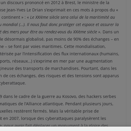
un discours prononcé en 2012 à Brest, le ministre de la
se Jean-Yves Le Drian s’exprimait en ces mots à propos du «
continent » : «
Le XXIème siècle sera celui de la maritimité au
u mondial (…). Il nous faut donc protéger cet espace et assurer la
té des mers pour être au rendez-vous du XXIème siècle ».
Dans un
e désormais globalisé, pas moins de 90% des échanges – en
e – se font par voies maritimes. Cette mondialisation,
térisée par l’intensification des flux internationaux (humains,
ports, réseaux…) s’exprime en mer par une augmentation
gineuse des transports de marchandises. Pourtant, dans les
on de ces échanges, des risques et des tensions sont apparus
 cyberattaque.
 dans le cadre de la guerre au Kosovo, des hackers serbes
matiques de l’Alliance atlantique. Pendant plusieurs jours,
uxelles restèrent fermés. Mais la véritable prise de
t en 2007, lorsque des cyberattaques paralysèrent les
e, pour avoir fait déplacer un monument à la gloire des