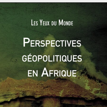
ors directeur de la planification politique de l’Alliance
oins de 100 cyberattaques par jour.
taque est définie comme une opération menée dans le milieu
es systèmes d’informations et de communications) qui a pour
ssement d’un système informatique ou de communication) ou
n d’un système pouvant entraîner le dysfonctionnement d’un
écurisé…). L’essor de cette menace dite asymétrique se
times mondiaux.
our un même enjeu sécuritaire
 maritime est interconnecté à l’espace du cyber. Il existe dans
 est en effet aussi difficile d’imposer une souveraineté
omaine maritime dans lequel la liberté de navigation est un
 des télécommunications passent par la mer, via des câbles
e monde. De plus, le monde maritime connait une intense
aires ainsi que des bâtiments en haute mer. La fragilité de
un risque réel dont il faut tenir compte.