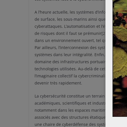
A l’heure actuelle, les systèmes d’information uti
de surface, les sous-marins ainsi que les infrast
cyberattaques. L’automatisation et l’évolution 
de risques dont il faut se prémunir[2]. Certains
dans un environnement ouvert, tel que la mer qu
Par ailleurs, l’interconnexion des systèmes de r
systèmes dans leur intégralité. Enfin, la multipli
domaine des infrastructures portuaires rend diffi
technologies utilisées. Au-delà de cet ensemble de
l’imaginaire collectif la cybercriminalité comme
devenir très rapidement.
La cybersécurité constitue un terrain d’avenir dan
académiques, scientifiques et industriels pour f
notamment dans les espaces maritimes mondiaux.
associés avec des structures étatiques (Ecole N
une chaire de cyberdéfense des systèmes navals