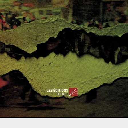
lisés dans le secteur maritime, c’est à dire par les bâtiments
ructures portuaires doivent faire face à de potentielles
technologique de nombreux matériels offrent un nouvel espace
 dispositifs automatisés ne sont pas tous conçus pour évoluer
i est un espace, sinon le plus grand, extrêmement vaste.
éseaux entre eux entraîne une plus grande vulnérabilité des
cité et la multiplication des acteurs privés et publics dans le
cile un contrôle total de ce milieu et de l’évolution des
 vulnérabilités, il est encore difficile de faire intégrer dans
 un risque de premier ordre, quand bien même il pourrait le
s lequel il est tout à fait possible de mêler experts
aire face aux enjeux que soulève l’essor de la menace cyber,
 En 2014, des industriels français (Thalès, DCNS) se sont
avale, Direction Générale de l’Armement – DGA) pour créer
, qui a pour ambition première de stimuler l’innovation dans