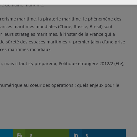
 le domaine maritime.
rrorisme maritime, la piraterie maritime, le phénomène des
issances maritimes mondiales (Chine, Russie, Brésil) sont
r leurs stratégies maritimes, à l’instar de la France qui a
 de sûreté des espaces maritimes », premier jalon d’une prise
paces maritimes mondiaux.
 mais il faut s’y préparer », Politique étrangère 2012/2 (Eté),
 numérique au coeur des opérations : quels enjeux pour le
0
0