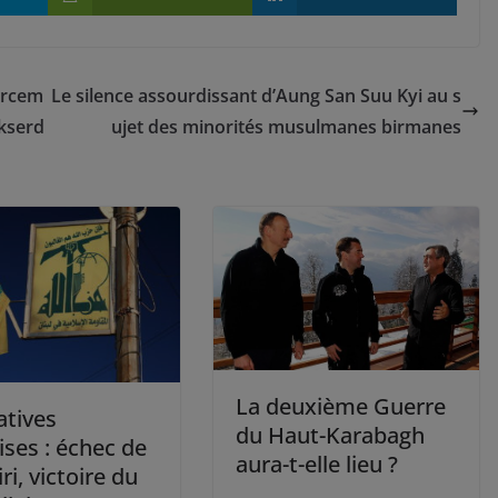
orcem
Le silence assourdissant d’Aung San Suu Kyi au s
nkserd
ujet des minorités musulmanes birmanes
La deuxième Guerre
atives
du Haut-Karabagh
ises : échec de
aura-t-elle lieu ?
iri, victoire du