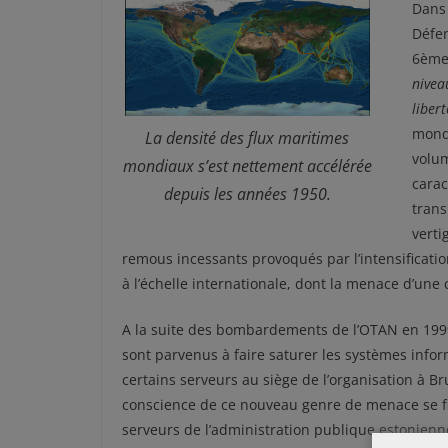
Dans 
Défen
6ème 
nivea
liber
mond
La densité des flux maritimes
volum
mondiaux s’est nettement accélérée
carac
depuis les années 1950.
trans
verti
remous incessants provoqués par l’intensificati
à l’échelle internationale, dont la menace d’une
A la suite des bombardements de l’OTAN en 1999
sont parvenus à faire saturer les systèmes infor
certains serveurs au siège de l’organisation à Br
conscience de ce nouveau genre de menace se fi
serveurs de l’administration publique estonienn