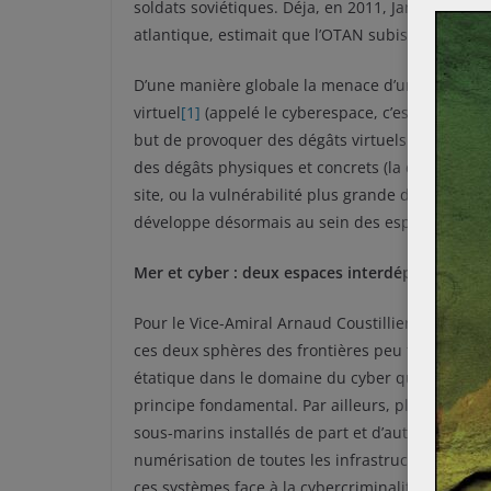
soldats soviétiques. Déja, en 2011, James Shea, al
atlantique, estimait que l’OTAN subissait pas m
D’une manière globale la menace d’une cyberat
virtuel
[1]
(appelé le cyberespace, c’est-à-dire l
but de provoquer des dégâts virtuels (anéanti
des dégâts physiques et concrets (la destructio
site, ou la vulnérabilité plus grande d’un lieu s
développe désormais au sein des espaces mari
Mer et cyber : deux espaces interdépendants p
Pour le Vice-Amiral Arnaud Coustilliere, l’espace
ces deux sphères des frontières peu tangibles. Il
étatique dans le domaine du cyber que dans le d
principe fondamental. Par ailleurs, plus de 95%
sous-marins installés de part et d’autre dans l
numérisation de toutes les infrastructures portu
ces systèmes face à la cybercriminalité est donc 