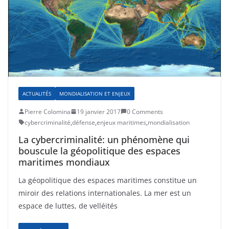
ACTUALITÉS
MONDIALISATION ET ENJEUX
Pierre Colomina
19 janvier 2017
0 Comments
cybercriminalité
,
défense
,
enjeux maritimes
,
mondialisation
La cybercriminalité: un phénomène qui
bouscule la géopolitique des espaces
maritimes mondiaux
La géopolitique des espaces maritimes constitue un
miroir des relations internationales. La mer est un
espace de luttes, de velléités