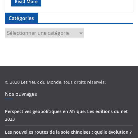
Read More
Catégories
C
a
t
é
g
o
r
© 2020
Les Yeux du Monde
, tous droits réservés.
i
e
Nos ouvrages
s
Perspectives géopolitiques en Afrique, Les éditions du net
2023
Les nouvelles routes de la soie chinoises : quelle évolution ?