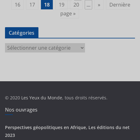
16
17
18
19
20
…
»
Dernière
page »
Catégories
C
a
t
é
g
o
r
© 2020
Les Yeux du Monde
, tous droits réservés.
i
e
Nos ouvrages
s
Perspectives géopolitiques en Afrique, Les éditions du net
2023