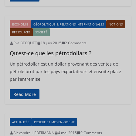
ECONOMIE
GÉOPOLITIQUE & RELATIONS INTERNATIONALES
NOTIONS
RESSOURCES
SOCIÉTÉ
Eva BECQUET
18 juin 2015
2 Comments
Qu’est-ce que les pétrodollars ?
Un pétrodollar est un dollar provenant des ventes de
pétrole brut par les pays exportateurs et ensuite placé
par l’entremise
Read More
ACTUALITÉS
PROCHE ET MOYEN-ORIENT
Alexandre LIEBERMANN
4 mai 2015
0 Comments