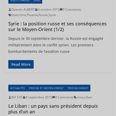
SUJETS CHAUDS
SYRIE
Quentin ALBERT
4 octobre 2015
0 Comments
Etats-Unis
,
Poutine
,
Russie
,
Syrie
Syrie : la position russe et ses conséquences
sur le Moyen-Orient (1/2)
Depuis le 30 septembre dernier, la Russie est engagée
militairement dans le conflit syrien. Les premiers
bombardements de l’aviation russe
Read More
ACTUALITÉS
PROCHE ET MOYEN-ORIENT
PROCHE-ORIENT
INT EXT
4 septembre 2015
0 Comments
crise
,
Liban
Le Liban : un pays sans président depuis
plus d’un an