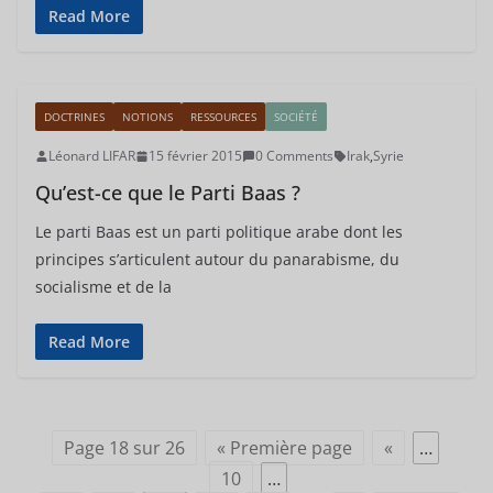
Read More
DOCTRINES
NOTIONS
RESSOURCES
SOCIÉTÉ
Léonard LIFAR
15 février 2015
0 Comments
Irak
,
Syrie
Qu’est-ce que le Parti Baas ?
Le parti Baas est un parti politique arabe dont les
principes s’articulent autour du panarabisme, du
socialisme et de la
Read More
Page 18 sur 26
« Première page
«
…
10
…