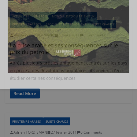
ACTUALITÉS
ENERGIE
MONDIALISATION ET ENJEUX
PRINTEMPS ARABES
PROCHE ET MOYEN-ORIENT
SUJETS CHAUDS
Alexandre LIEBERMANN
5 mars 2011
0 Comments
La crise arabe et ses conséquences sur le
prix du pétrole
Après plusieurs articles uniquement centrés sur les pays
en proie à des Révolutions populaires, il convient d’en
étudier certaines conséquences
Read More
PRINTEMPS ARABES
SUJETS CHAUDS
Adrien TORDJEMAN
27 février 2011
0 Comments