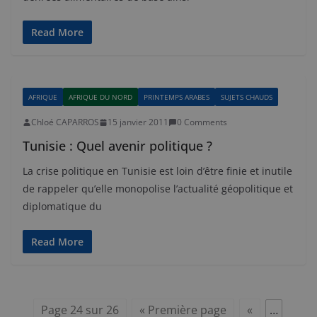
Read More
AFRIQUE
AFRIQUE DU NORD
PRINTEMPS ARABES
SUJETS CHAUDS
Chloé CAPARROS
15 janvier 2011
0 Comments
Tunisie : Quel avenir politique ?
La crise politique en Tunisie est loin d’être finie et inutile
de rappeler qu’elle monopolise l’actualité géopolitique et
diplomatique du
Read More
Page 24 sur 26
« Première page
«
…