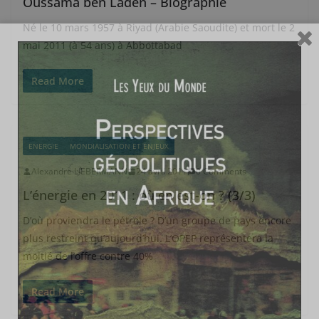
Oussama ben Laden – Biographie
Né le 10 mars 1957 à Riyad (Arabie Saoudite) et mort le 2
mai 2011 (à 54 ans) à Abbottabad
Read More
ENERGIE
MONDIALISATION ET ENJEUX
Alexandre LIEBERMANN
24 avril 2011
0 Comments
L’énergie en 2011 : où en est-on ? (3/3)
D’où proviendra le pétrole ? D’un groupe de pays encore
plus restreint qu’aujourd’hui. L’OPEP représentera la
moitié de l’offre contre 40%
Read More