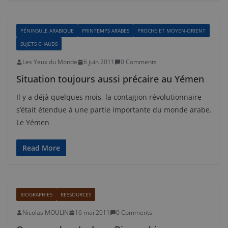
PÉNINSULE ARABIQUE
PRINTEMPS ARABES
PROCHE ET MOYEN-ORIENT
SUJETS CHAUDS
Les Yeux du Monde
6 juin 2011
0 Comments
Situation toujours aussi précaire au Yémen
Il y a déjà quelques mois, la contagion révolutionnaire
s’était étendue à une partie importante du monde arabe.
Le Yémen
Read More
BIOGRAPHIES
RESSOURCES
Nicolas MOULIN
16 mai 2011
0 Comments