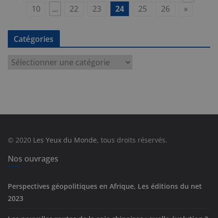
10
…
22
23
24
25
26
»
Catégories
C
a
t
é
g
o
r
© 2020
Les Yeux du Monde
, tous droits réservés.
i
e
Nos ouvrages
s
Perspectives géopolitiques en Afrique, Les éditions du net
2023