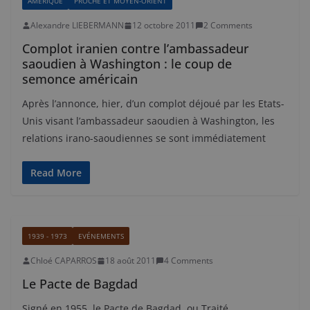
AMÉRIQUE
PROCHE ET MOYEN-ORIENT
Alexandre LIEBERMANN
12 octobre 2011
2 Comments
Complot iranien contre l’ambassadeur
saoudien à Washington : le coup de
semonce américain
Après l’annonce, hier, d’un complot déjoué par les Etats-
Unis visant l’ambassadeur saoudien à Washington, les
relations irano-saoudiennes se sont immédiatement
Read More
1939 - 1973
EVÉNEMENTS
Chloé CAPARROS
18 août 2011
4 Comments
Le Pacte de Bagdad
Signé en 1955, le Pacte de Bagdad, ou Traité