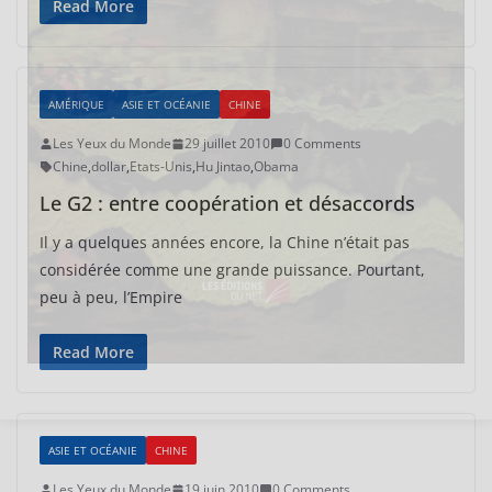
Read More
AMÉRIQUE
ASIE ET OCÉANIE
CHINE
Les Yeux du Monde
29 juillet 2010
0 Comments
Chine
,
dollar
,
Etats-Unis
,
Hu Jintao
,
Obama
Le G2 : entre coopération et désaccords
Il y a quelques années encore, la Chine n’était pas
considérée comme une grande puissance. Pourtant,
peu à peu, l’Empire
Read More
ASIE ET OCÉANIE
CHINE
Les Yeux du Monde
19 juin 2010
0 Comments