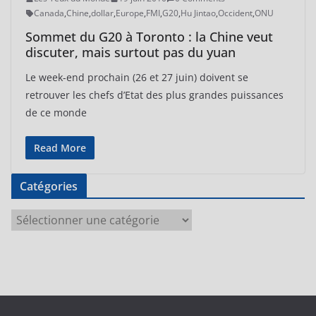
Canada
,
Chine
,
dollar
,
Europe
,
FMI
,
G20
,
Hu Jintao
,
Occident
,
ONU
Sommet du G20 à Toronto : la Chine veut
discuter, mais surtout pas du yuan
Le week-end prochain (26 et 27 juin) doivent se
retrouver les chefs d’Etat des plus grandes puissances
de ce monde
Read More
Catégories
C
a
t
é
g
o