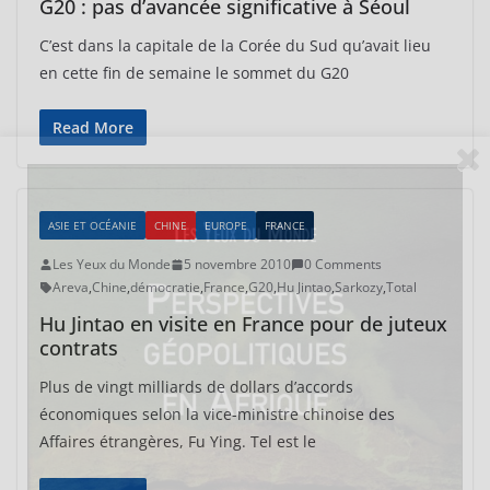
G20 : pas d’avancée significative à Séoul
C’est dans la capitale de la Corée du Sud qu’avait lieu
en cette fin de semaine le sommet du G20
Read More
ASIE ET OCÉANIE
CHINE
EUROPE
FRANCE
Les Yeux du Monde
5 novembre 2010
0 Comments
Areva
,
Chine
,
démocratie
,
France
,
G20
,
Hu Jintao
,
Sarkozy
,
Total
Hu Jintao en visite en France pour de juteux
contrats
Plus de vingt milliards de dollars d’accords
économiques selon la vice-ministre chinoise des
Affaires étrangères, Fu Ying. Tel est le