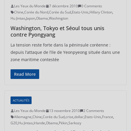
Les Yeux du Monde
7 décembre 2010
0 Comments
Chine
,
Corée du Nord
,
Corée du Sud
,
Etats-Unis
,
Hillary Clinton
,
Hu Jintao
,
Japon
,
Obama
,
Washington
Washington, Tokyo et Séoul tous unis
contre Pyongyang
La tension reste forte dans la péninsule coréenne :
depuis l’attaque de l’ile de Yeonpyeong située dans une
zone maritime contestée
Read More
ACTUALITÉS
Les Yeux du Monde
13 novembre 2010
2 Comments
Allemagne
,
Chine
,
Corée du Sud
,
crise
,
dollar
,
Etats-Unis
,
France
,
G20
,
Hu Jintao
,
Irlande
,
Obama
,
Pékin
,
Sarkozy