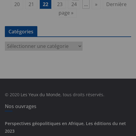
20
21
22
23
24
…
»
Dernière
page »
Catégories
C
a
t
é
g
o
r
© 2020
Les Yeux du Monde
, tous droits réservés.
i
e
Nos ouvrages
s
Perspectives géopolitiques en Afrique, Les éditions du net
2023