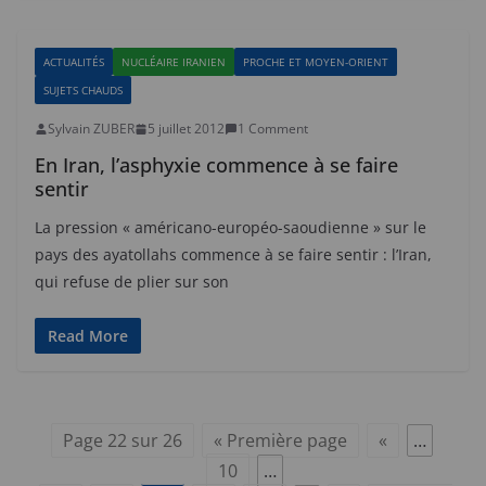
ACTUALITÉS
NUCLÉAIRE IRANIEN
PROCHE ET MOYEN-ORIENT
SUJETS CHAUDS
Sylvain ZUBER
5 juillet 2012
1 Comment
En Iran, l’asphyxie commence à se faire
sentir
La pression « américano-européo-saoudienne » sur le
pays des ayatollahs commence à se faire sentir : l’Iran,
qui refuse de plier sur son
Read More
Page 22 sur 26
« Première page
«
…
10
…