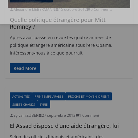
Alexandre LIEBERMANN
15 octobre 2012
0 Comments
Quelle politique étrangère pour Mitt
Romney ?
Après avoir passé en revue les quatre années de
politique étrangère américaine sous l’ère Obama,
intéressons-nous à ce que pourrait
Read More
ACTUALITÉS
PRINTEMPS ARABES
PROCHE ET MOYEN-ORIENT
SUJETS CHAUDS
SYRIE
Sylvain ZUBER
27 septembre 2012
1 Comment
El Assad dispose d’une aide étrangère, lui
Selon des officiels libanais et américains, des