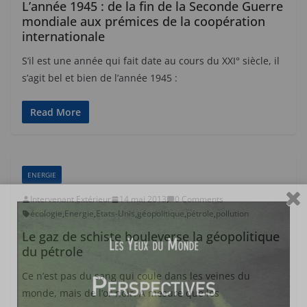
L’année 1945 : de la fin de la Seconde Guerre
mondiale aux prémices de la coopération
internationale
S’il est une année qui fait date au cours du XXI° siècle, il
s’agit bel et bien de l’année 1945 :
Read More
ENERGIE
Intervenant Extérieur
14 mai 2013
0 Comments
écologie
,
Energie
,
Etats-Unis
,
géopolitique
,
pétrole
,
pollution
Le gaz de schiste bouleverse la géopolitique
du pétrole
Ce n’est pas du sang qui coule dans les veines du
monde, mais de l’or noir. A mesure que les