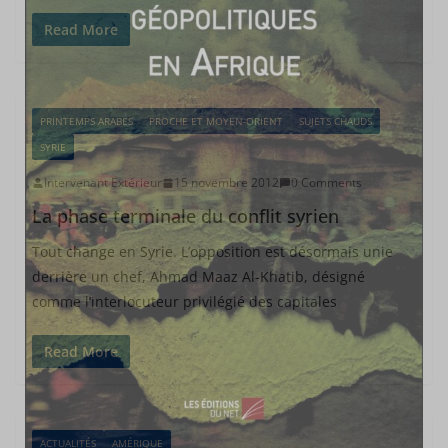
Read More
PRINTEMPS ARABES
PROCHE ET MOYEN-ORIENT
SUJETS CHAUDS
SYRIE
Intervenant Extérieur
15 novembre 2012
0 Comments
La phase terminale du conflit syrien
Tout change en Syrie. L’opposition est désormais unie
derrière un chef, Ahmad Maaz Al-Khatib, désigné
comme l’interlocuteur privilégié des capitales
Read More
ACTUALITÉS
AMÉRIQUE