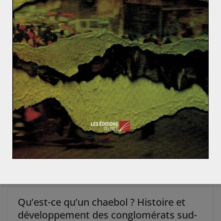
Orient, la diplomatie américaine est allée contre ses
principes, autrefois admirés en Iran. Elle a sacrifié son
image de puissance libératrice pour la préservation à
court terme de ses intérêts. Malheureusement, les
relations étroites avec le Shah ont fait des Etats-Unis
l’un des coupables des maux de la population
iranienne.
Cette période a marqué structurellement
l’imaginaire collectif iranien et a donné des arguments
de choix à la propagande de la République islamique.
Quels enjeux pour la Russie en Ukraine ?
La Hongrie, mauvaise élève de l’Union Européenne ?
Qu’est-ce qu’un chaebol ? Histoire et
développement des conglomérats sud-