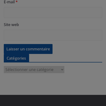
E-mail
*
Site web
Catégories
C
a
t
é
g
o
r