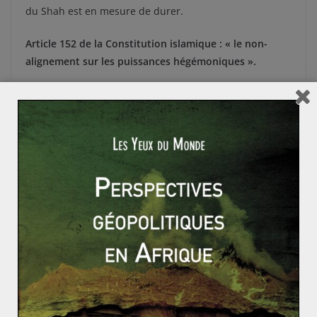
du Shah est en mesure de durer.
Article 152 de la Constitution islamique : « le non-
alignement sur les puissances hégémoniques ».
Le mouvement de contestation est à son apogée au
début de l’année 1979. Dans cette dynamique
populaire, Khomeiny réussit à prendre le leadership de
l’opposition au détriment des libéraux.
Malheureusement, Washington sent trop tardivement
que le vent tourne. Lorsque les Occidentaux dénoncent
finalement les exactions du pouvoir iranien, la
révolution n’a déjà plus besoin d’un appui extérieur
pour se faire. L’Ayatollah prend le pouvoir et décrète
une République islamique avec une politique étrangère
à rebours de celle menée par l’ex-monarchie iranienne.
En voulant contrer l’influence soviétique au Moyen-