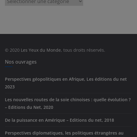
C
a
t
é
g
o
r
© 2020
Les Yeux du Monde
, tous droits réservés.
i
e
Nos ouvrages
s
Perspectives géopolitiques en Afrique, Les éditions du net
2023
Les nouvelles routes de la soie chinoises : quelle évolution ?
– Editions du Net, 2020
De la puissance en Amérique – Editions du net, 2018
Perspectives diplomatiques, les politiques étrangères au