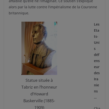
affaiblie qu’elle ne l’imaginait. Ce soutien s’explique
alors par la lutte contre l’impérialisme de la Couronne
britannique.
Les
Eta
ts-
Uni
s
déf
ens
eur
des
Ira
Statue située à
nie
Tabriz en l’honneur
ns
d’Howard
…
Baskerville (1885-
1909)
Cha