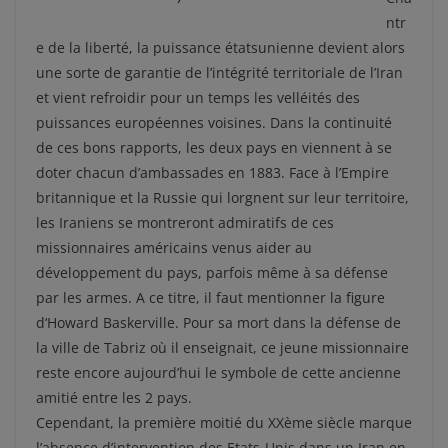
ntr
e de la liberté, la puissance étatsunienne devient alors
une sorte de garantie de l’intégrité territoriale de l’Iran
et vient refroidir pour un temps les velléités des
puissances européennes voisines. Dans la continuité
de ces bons rapports, les deux pays en viennent à se
doter chacun d’ambassades en 1883. Face à l’Empire
britannique et la Russie qui lorgnent sur leur territoire,
les Iraniens se montreront admiratifs de ces
missionnaires américains venus aider au
développement du pays, parfois même à sa défense
par les armes. A ce titre, il faut mentionner la figure
d‘Howard Baskerville. Pour sa mort dans la défense de
la ville de Tabriz où il enseignait, ce jeune missionnaire
reste encore aujourd’hui le symbole de cette ancienne
amitié entre les 2 pays.
Cependant, la première moitié du XXème siècle marque
l’absence d’intervention des Etats-Unis dans un Iran en