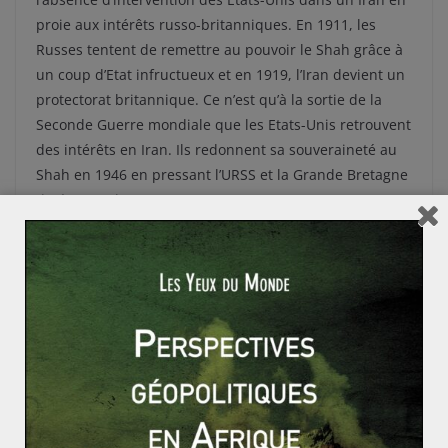
proie aux intérêts russo-britanniques. En 1911, les
Russes tentent de remettre au pouvoir le Shah grâce à
un coup d’Etat infructueux et en 1919, l’Iran devient un
protectorat britannique. Ce n’est qu’à la sortie de la
Seconde Guerre mondiale que les Etats-Unis retrouvent
des intérêts en Iran. Ils redonnent sa souveraineté au
Shah en 1946 en pressant l’URSS et la Grande Bretagne
d’y évacuer leurs troupes.
Bien loin donc de l’image qu’entretiennent
mutuellement les deux Etats aujourd’hui, cette période
de leur histoire présentait les Etats-Unis comme une
nation libératrice. L’important est ici de retenir
qu’Américains et Iraniens entretenaient de bonnes
relations entre gouvernants, mais aussi entre peuples.
Malheureusement, le renversement de Mossadegh en
1953 vient rompre ce lien particulier au profit d’intérêts
géostratégiques.