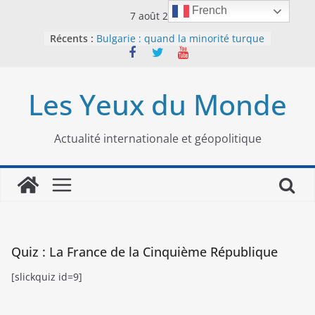
Passer
French
7 août 2026
au
Récents :
Bulgarie : quand la minorité turque
contenu
était contrainte à l’effacement
L’Armée insurrectionnelle
ukrainienne (UPA) : entre conflit
Les Yeux du Monde
mémoriel et lutte pour
l’indépendance
Le conflit oublié : aux racines de la
guerre entre le Pakistan et
Actualité internationale et géopolitique
l’Afghanistan
Majorités numériques et réseaux
sociaux : le tournant international
Le charbon, ou les limites du
modèle énergétique chinois
Quiz : La France de la Cinquième République
[slickquiz id=9]