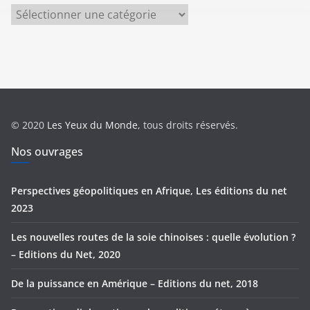
C
a
t
é
g
o
r
© 2020
Les Yeux du Monde
, tous droits réservés.
i
e
Nos ouvrages
s
Perspectives géopolitiques en Afrique, Les éditions du net
2023
Les nouvelles routes de la soie chinoises : quelle évolution ?
– Editions du Net, 2020
De la puissance en Amérique – Editions du net, 2018