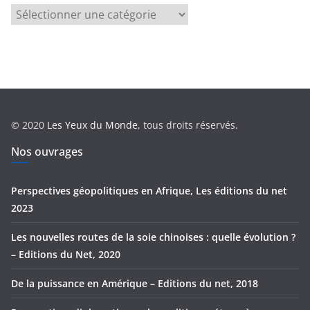
C
a
t
é
g
o
r
© 2020
Les Yeux du Monde
, tous droits réservés.
i
e
Nos ouvrages
s
Perspectives géopolitiques en Afrique, Les éditions du net
2023
Les nouvelles routes de la soie chinoises : quelle évolution ?
– Editions du Net, 2020
De la puissance en Amérique – Editions du net, 2018