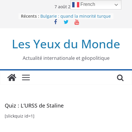
Passer
French
7 août 2026
au
Récents :
Bulgarie : quand la minorité turque
contenu
était contrainte à l’effacement
L’Armée insurrectionnelle
ukrainienne (UPA) : entre conflit
Les Yeux du Monde
mémoriel et lutte pour
l’indépendance
Le conflit oublié : aux racines de la
guerre entre le Pakistan et
Actualité internationale et géopolitique
l’Afghanistan
Majorités numériques et réseaux
sociaux : le tournant international
Le charbon, ou les limites du
modèle énergétique chinois
Quiz : L’URSS de Staline
[slickquiz id=1]