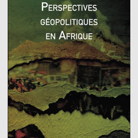
Realpolitik car il enseigne que les bons gouvernants
sont ceux qui savent voir venir les changements et qui
savent le mieux les négocier sans préjugés moraux.
La politique de rapprochement entre les États-Unis et
la Chine engagée par Nixon en 1972 peut être
considérée comme un cas typique de Realpolitik : une
alliance entre deux puissances idéologiquement
opposées mais unies contre l’URSS.
Le Bitcoin : nouvelle valeur refuge ou (nouvelle) héré
sie financière
Nouvelle conférence climat, nouvel espoir ?
Dossier n°3 – Les BRICS : Qui ?