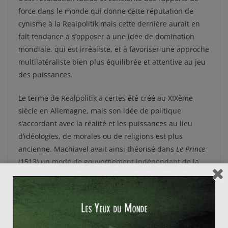
force dans le monde qui donne cette réputation de
cynisme à la Realpolitik mais cette dernière aurait en
fait tendance à s’opposer à une idée de domination
mondiale, qui est irréaliste, et à favoriser une approche
multilatéraliste bien plus équilibrée et attentive au jeu
des puissances.
Le terme de Realpolitik a certes été créé au XIXème
siècle en Allemagne, mais son idée de politique
s’accordant avec la réalité et les puissances au lieu
d’idéologies, de morales ou de religions est plus
ancienne. Machiavel avait ainsi théorisé dans
Le Prince
(1513) un mode de gouvernement indépendant de la
morale ou de la religion (à l’époque très liées). Selon
Machiavel, le bon prince doit être celui qui s’adapte le
mieux aux événements (la
fortuna
) et qui sait les
prendre en main (la capacité de
virtu
) pour son
royaume et son peuple. En cela il est précurseur de la