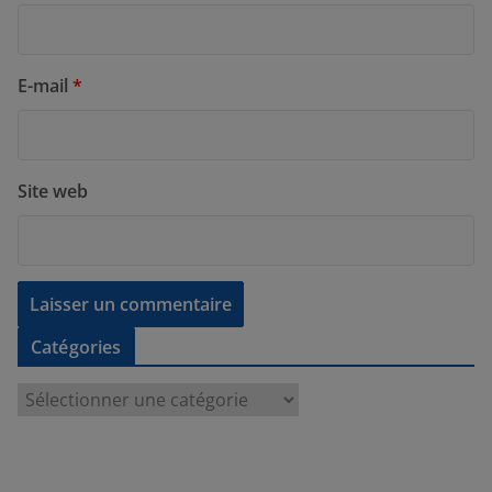
E-mail
*
Site web
Catégories
C
a
t
é