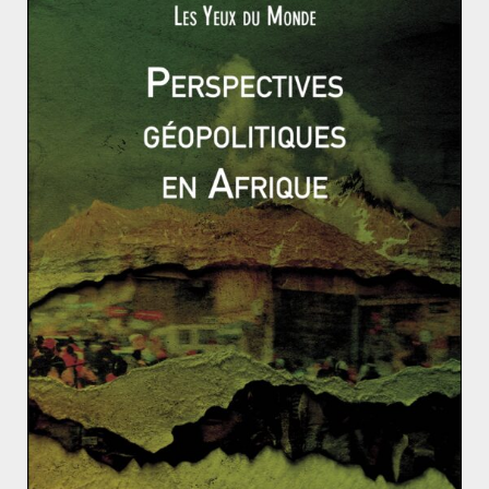
d’apartheid. Il est élu la même année président de
l’ANC. En 1993 lui et le président FW de Klerk se voient
attribuer conjointement le prix Nobel de la Paix et le 27
avril 1994 il votait pour la première fois de sa vie. Le 10
mai 1994 il devient le premier président sud-africain
démocratiquement élu. Il quitte la présidence de l’ANC
en 1997 puis cède sa place après un seul mandat en
1999 à 81 ans. Il se retire de la vie publique en 2004.
On le voit de plus en plus rarement, sa dernière
apparition publique se fait lors du mondial de 2010. Il
décède chez lui le 5 décembre 2013 entouré par les
siens.
Le Canada revendique la paternité du père Noël : la l
utte pour le pôle Nord
Entre sponsoring et intérêts nationaux : l’exemple d