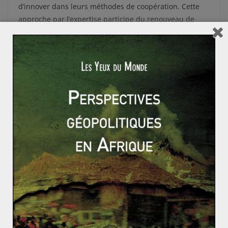
d’innover dans leurs méthodes de coopération. Cette
approche par l’expertise participe du renouveau de
l’APD et répond aux nouveaux enjeux auxquels cette
politique fait face : la concurrence accrue des
organismes non gouvernementaux et la montée en
puissance des pays émergents comme bailleurs
internationaux. Le caractère géopolitique que revêt
l’APD est ainsi particulièrement marquant. En perte de
«
hard power
», sa capacité à envoyer des fonds et
octroyés des prêts, les pays développés usent de leur
«
soft power
», leur savoir-faire afin de se positionner
dans les pays en développement. Pour exemple,
participer à la construction d’un système éducatif ou
sanitaire permet de partager ses normes et pratiques,
créant ainsi un lien et une certaine forme de
dépendance. Les importantes réserves des pays
émergents, et notamment des
BRICS
en font des
acteurs de plus en plus essentiels d’aide au