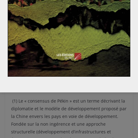
développement. Ces pays ont une approche plus
souple et moins conditionnelle, à l’exemple du
« consensus de Pékin » (1).
Contestée et controversée par certains aspects, l’APD
demeure un des principaux leviers de coopération
internationale. Loin d’être fondamentalement remise
en cause il s’agit plutôt aujourd’hui de trouver des
moyens plus transparents et optimaux de redistribuer
les richesses.
**
(1) Le « consensus de Pékin » est un terme décrivant la
diplomatie et le modèle de développement proposé par
la Chine envers les pays en voie de développement.
Fondée sur la non ingérence et une approche
structurelle (développement d’infrastructures et