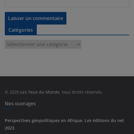
Catégories
C
a
t
é
g
o
r
© 2020
Les Yeux du Monde
, tous droits réservés.
i
e
Nos ouvrages
s
Perspectives géopolitiques en Afrique, Les éditions du net
2023