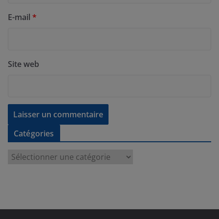
E-mail
*
Site web
Catégories
C
a
t
é
g
o