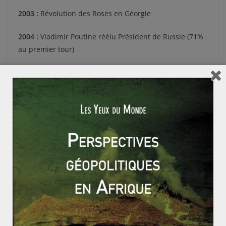
2003 :
Révolution des Roses en Géorgie
2004 :
Vladimir Poutine réélu Président de Russie (71%
au premier tour)
2004 :
Révolution orange en Ukraine
2004 :
emprisonnement de Mikhaïl Khodorkovski
2005 :
Révolution des Tulipes au Kirghizistan
2006 :
crise russo-géorgienne
2006 :
assassinat d’Anna Politkovskaïa
2008 :
Dmitri Medvedev élu Président de Russie (70%
au premier tour) ; Vladimir Poutine Premier ministre
2008 :
Deuxième guerre d’Ossétie du Sud