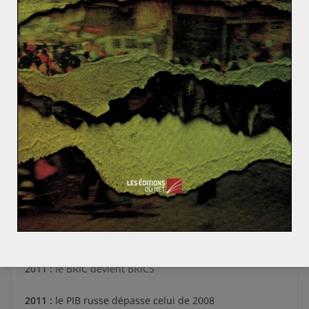
2008 :
la crise économique mondiale affecte la Russie
2009 :
recul du PIB russe de 7,8%
2009 :
création du BRIC
2009 :
fin du déclin démographique russe
2010 :
Union douanière entre la Russie, la Biélorussie et
le Kazakhstan
2011 :
début de la guerre civile en Libye
2011 :
début de la guerre civile en Syrie
2011 :
le BRIC devient BRICS
2011 :
le PIB russe dépasse celui de 2008