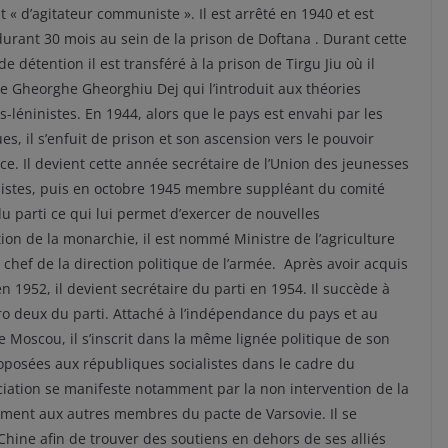
nt « d’agitateur communiste ». Il est arrêté en 1940 et est
urant 30 mois au sein de la prison de Doftana . Durant cette
e détention il est transféré à la prison de Tirgu Jiu où il
e Gheorghe Gheorghiu Dej qui l’introduit aux théories
s-léninistes. En 1944, alors que le pays est envahi par les
ues, il s’enfuit de prison et son ascension vers le pouvoir
. Il devient cette année secrétaire de l’Union des jeunesses
stes, puis en octobre 1945 membre suppléant du comité
du parti ce qui lui permet d’exercer de nouvelles
tion de la monarchie, il est nommé Ministre de l’agriculture
 chef de la direction politique de l’armée. Après avoir acquis
n 1952, il devient secrétaire du parti en 1954. Il succède à
 deux du parti. Attaché à l’indépendance du pays et au
e Moscou, il s’inscrit dans la même lignée politique de son
roposées aux républiques socialistes dans le cadre du
iation se manifeste notamment par la non intervention de la
ment aux autres membres du pacte de Varsovie. Il se
hine afin de trouver des soutiens en dehors de ses alliés