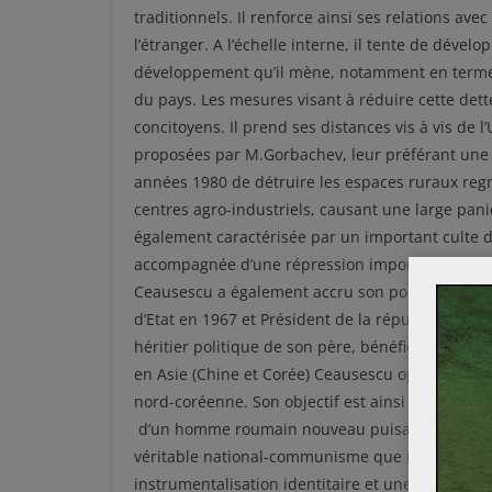
traditionnels. Il renforce ainsi ses relations a
l’étranger. A l’échelle interne, il tente de dévelop
développement qu’il mène, notamment en termes 
du pays. Les mesures visant à réduire cette dett
concitoyens. Il prend ses distances vis à vis de
proposées par M.Gorbachev, leur préférant une ge
années 1980 de détruire les espaces ruraux reg
centres agro-industriels, causant une large pani
également caractérisée par un important culte de
accompagnée d’une répression importante des d
Ceausescu a également accru son pouvoir en s’o
d’Etat en 1967 et Président de la république en 1
héritier politique de son père, bénéficie de no
en Asie (Chine et Corée) Ceausescu opte pour u
nord-coréenne. Son objectif est ainsi de mettre 
d’un homme roumain nouveau puisant ses source
véritable national-communisme que met en place
instrumentalisation identitaire et une politique