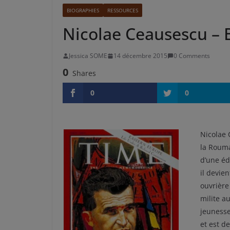
BIOGRAPHIES
RESSOURCES
Nicolae Ceausescu – 
Jessica SOME
14 décembre 2015
0 Comments
0
Shares
0
0
Nicolae 
la Rouma
d’une éd
il devien
ouvrière
milite au
jeunesse
et est de