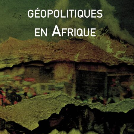
ation et le caractère dictatorial de sa gouvernance, tendent à
 son pouvoir autoritaire déconnecté du peuple conduisent, en
accager les locaux du Parti Communiste à Brasov. En 1989,
 finalement un terme au règne de Ceauescu. L’ancien
 vice première-ministre depuis 1987, sont alors jugés pour
 rapide le couple est condamné à mort et fusillé dans la base
0
0
pressi
La Libye sera-t-elle la nouvelle Syrie ?