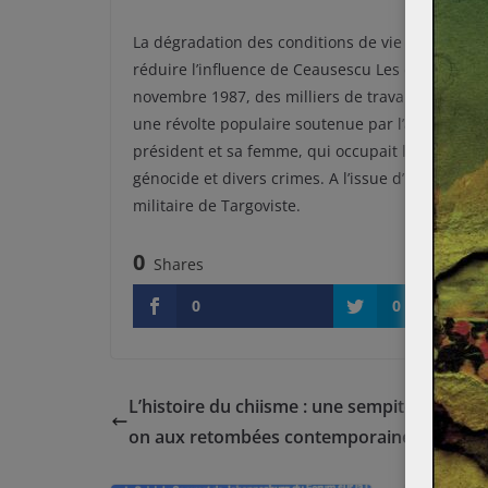
La dégradation des conditions de vie de la popul
réduire l’influence de Ceausescu Les dérives de
novembre 1987, des milliers de travailleurs à s
une révolte populaire soutenue par l’armée met
président et sa femme, qui occupait le poste de
génocide et divers crimes. A l’issue d’un procès
militaire de Targoviste.
0
Shares
0
0
L’histoire du chiisme : une sempiternelle ré
on aux retombées contemporaines