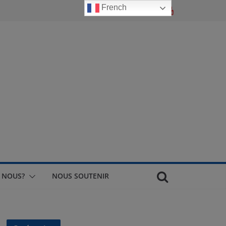
French
 NOUS?
NOUS SOUTENIR