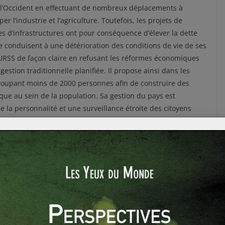
vec l’Occident en effectuant de nombreux déplacements à
per l’industrie et l’agriculture. Toutefois, les projets de
d’infrastructures ont pour conséquence d’élever la dette
e conduisent à une détérioration des conditions de vie de ses
 l’URSS de façon claire en refusant les réformes économiques
stion traditionnelle planifiée. Il propose ainsi dans les
roupant moins de 2000 personnes afin de construire des
que au sein de la population. Sa gestion du pays est
 la personnalité et une surveillance étroite des citoyens
issidents.
ctroyant de nombreux titres tel que président du Conseil
974. A cela s’ajoute un népotisme important : son fils Nicu ,
mbreux avantages. A partir des années 1970, après un séjour
n durcissement du régime inspiré notamment de la dictature
en oeuvre une transformation totale passant par la création
s dans le communisme et l’histoire roumaine. C’est un
 Ceausescu,appuyé par une relecture de l’histoire, une
 démographique nataliste.