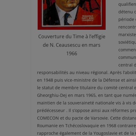
qualifie
détenu d
période d
rencontr
marxiste
Couverture du Time à l’effigie
soviétiq
de N. Ceausescu en mars
commence
1966
communi
central 
responsabilités au niveau régional. Après l’aboli
en 1948 puis vice-ministre de la Défense et ainsi
le statut de membre titulaire du comité central e
Gheorghiu-Dej en mars 1965, en tant que numéro
maintien de la souveraineté nationale vis à vis d
prédécesseur . Il s’oppose ainsi aux réformes p
COMECON et du pacte de Varsovie. Cette distanc
Roumanie en Tchécoslovaquie en 1968 contraire
rapproche également de la Yougoslavie et de la C