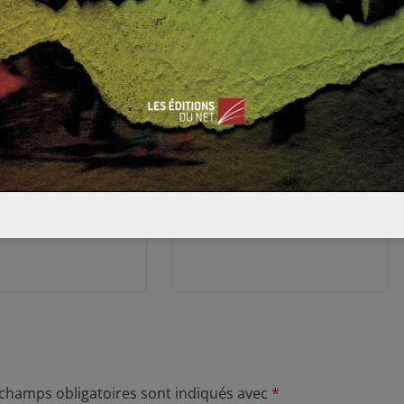
ouveaux
Qu’est-ce que le
ymes du XXI°
Forum de Davos ?
– partie 5 :
2 février 2015
0
 2013
0
 champs obligatoires sont indiqués avec
*