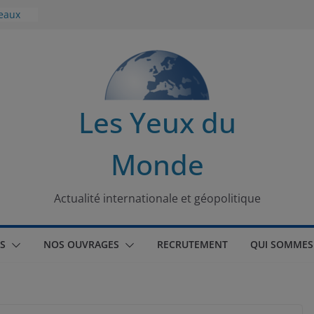
seaux
tional
 turque
t
Les Yeux du
lit
Monde
s de la
Actualité internationale et géopolitique
S
NOS OUVRAGES
RECRUTEMENT
QUI SOMMES