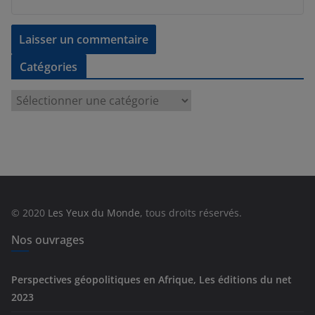
Catégories
C
a
t
é
g
o
r
© 2020
Les Yeux du Monde
, tous droits réservés.
i
e
Nos ouvrages
s
Perspectives géopolitiques en Afrique, Les éditions du net
2023