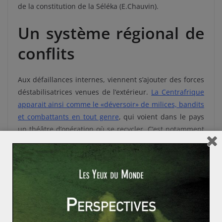
de la constitution de la Séléka (E.Chauvin).
Un système régional de
conflits
Aux défaillances internes, viennent s’ajouter des forces
déstabilisatrices venues de l’extérieur.
La Centrafrique
apparait ainsi comme le «déversoir» de milices, bandits
et combattants en tout genre
, qui voient dans le pays
un théâtre d’opération où se recycler. C’est notamment
le cas pour les anciens combattants issus du conflit
Tchad-Darfour depuis la pacification relative entre les
deux protagonistes en 2010 (Roland Marchal). La Séléka
a également pu bénéficier d’un soutien régional
notamment de la part du Soudan ou du Tchad. Accusé
de collusion avec la Séléka, le jeu d’alliances pratiqué
par le Tchad depuis plus d’une décennie témoigne