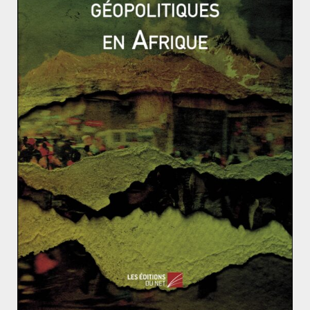
surtout de sa volonté de s’assurer des frontières
sécurisées avec la Centrafrique. En effet, après avoir
envoyé un détachement pour protéger Patassé en 1997,
le Tchad avait ensuite aidé Bozizé à s’emparer du
pouvoir en 2003 pour finalement apporter son soutien
à la Séléka en 2013 tant la sécurité à la frontière
Tchad/Centrafrique n’avait jamais pu être assurée par
les présidents successifs.
Le conflit de 2013
Il convient donc d’avoir à l’esprit ces éléments pour lire
la crise de 2013 et ne pas essentialiser le facteur
religieux, initialement peu présent.
Le groupe désigné
sous le terme d’anti-balaka réunit à l’origine des
groupes d’autodéfense villageoises contre les coupeurs
de route. Ce n’est que dans un second temps que ces
milices vont former des milices pro-Bozizé et basculer