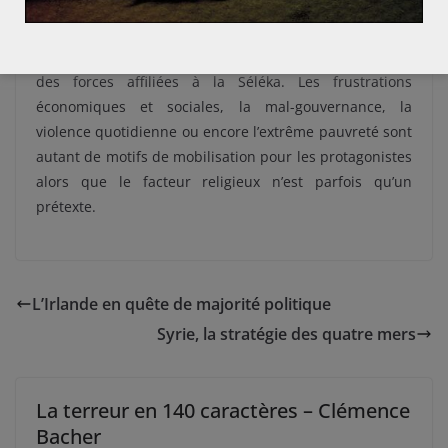
dans l’intolérance religieuse pour certaines. De la
même façon, des communautés villageoises
musulmanes ont pu subir des pillages perpétrés par
des forces affiliées à la Séléka. Les frustrations
économiques et sociales, la mal-gouvernance, la
violence quotidienne ou encore l’extrême pauvreté sont
autant de motifs de mobilisation pour les protagonistes
alors que le facteur religieux n’est parfois qu’un
prétexte.
L’Irlande en quête de majorité politique
Syrie, la stratégie des quatre mers
La terreur en 140 caractères – Clémence
Bacher