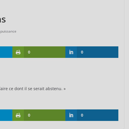
ns
puissance
0
0
faire ce dont il se serait abstenu. »
0
0