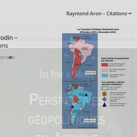
Raymond Aron – Citations
odin –
ons
 2010
0