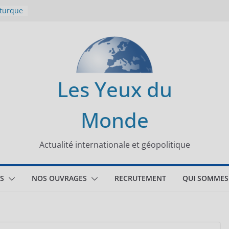
 turque
t
lit
s de la
Les Yeux du
seaux
Monde
tional
Actualité internationale et géopolitique
S
NOS OUVRAGES
RECRUTEMENT
QUI SOMMES