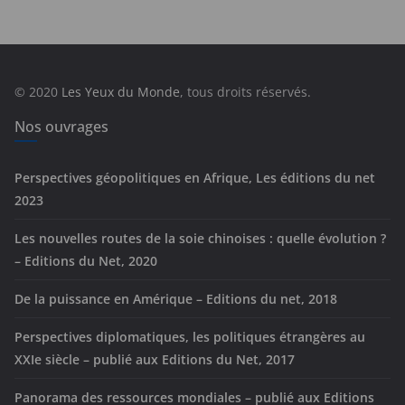
é
g
o
r
© 2020
Les Yeux du Monde
, tous droits réservés.
i
e
Nos ouvrages
s
Perspectives géopolitiques en Afrique, Les éditions du net
2023
Les nouvelles routes de la soie chinoises : quelle évolution ?
– Editions du Net, 2020
De la puissance en Amérique – Editions du net, 2018
Perspectives diplomatiques, les politiques étrangères au
XXIe siècle – publié aux Editions du Net, 2017
Panorama des ressources mondiales – publié aux Editions