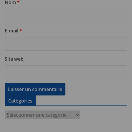
Nom
*
E-mail
*
Site web
Catégories
C
a
t