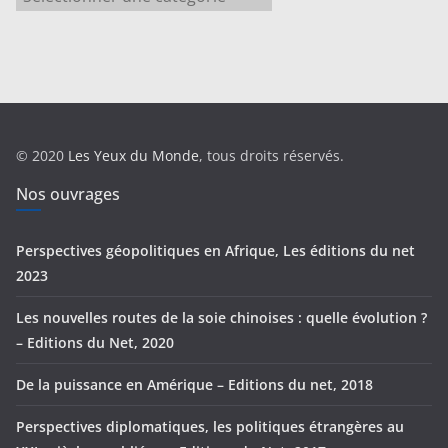
a
t
é
g
o
r
© 2020
Les Yeux du Monde
, tous droits réservés.
i
e
Nos ouvrages
s
Perspectives géopolitiques en Afrique, Les éditions du net
2023
Les nouvelles routes de la soie chinoises : quelle évolution ?
– Editions du Net, 2020
De la puissance en Amérique – Editions du net, 2018
Perspectives diplomatiques, les politiques étrangères au