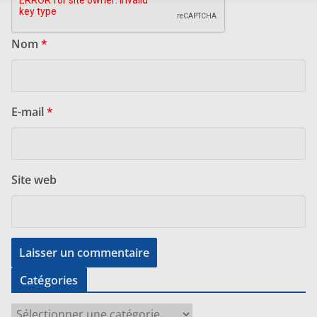
Nom
*
E-mail
*
Site web
Catégories
C