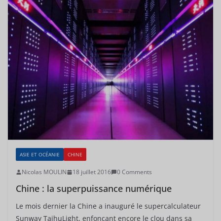
ASIE ET OCÉANIE
CHINE
Nicolas MOULIN
18 juillet 2016
0 Comments
Chine : la superpuissance numérique
Le mois dernier la Chine a inauguré le supercalculateur
Sunway TaihuLight, enfonçant encore le clou dans sa