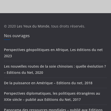
é
g
o
r
© 2020
Les Yeux du Monde
, tous droits réservés.
i
e
Nos ouvrages
s
Perspectives géopolitiques en Afrique, Les éditions du net
2023
Les nouvelles routes de la soie chinoises : quelle évolution ?
– Editions du Net, 2020
De la puissance en Amérique – Editions du net, 2018
Perspectives diplomatiques, les politiques étrangères au
XXIe siècle – publié aux Editions du Net, 2017
Panorama des ressources mondiales – publié aux Editions