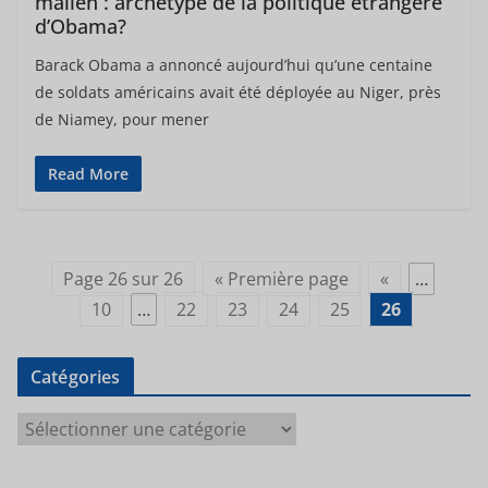
malien : archétype de la politique étrangère
d’Obama?
Barack Obama a annoncé aujourd’hui qu’une centaine
de soldats américains avait été déployée au Niger, près
de Niamey, pour mener
Read More
Page 26 sur 26
« Première page
«
…
10
…
22
23
24
25
26
Catégories
C
a
t