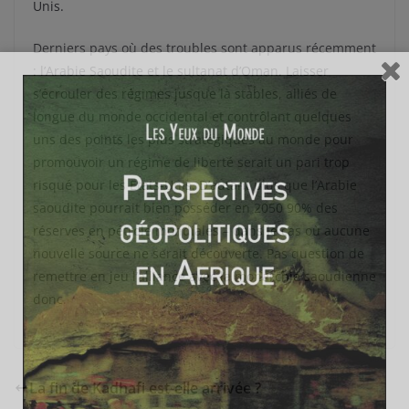
Unis.
Derniers pays où des troubles sont apparus récemment
: l’Arabie Saoudite et le sultanat d’Oman. Laisser
s’écrouler des régimes jusque là stables, alliés de
longue du monde occidental et contrôlant quelques
uns des points les plus stratégiques au monde pour
promouvoir un régime de liberté serait un pari trop
risqué pour les Etats-Unis. D’autant plus que l’Arabie
saoudite pourrait bien posséder en 2050 90% des
réserves en pétrole mondiales – dans le cas où aucune
nouvelle source ne serait découverte. Pas question de
remettre en jeu l’alliance avec la monarchie saoudienne
donc.
La fin de Kadhafi est-elle arrivée ?