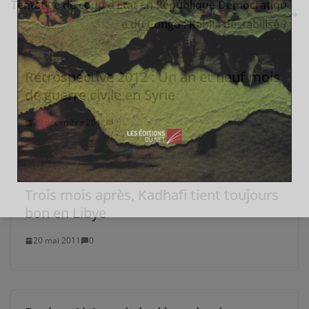
Tentative de coup d’Etat en République Démocratiqu
e du Congo : Kabila déstabilisé ?
Rétrospective 2012 : Un an et neuf mois
de guerre civile en Syrie
29 décembre 2012
0
Trois mois après, Kadhafi tient toujours
bon en Libye
20 mai 2011
0