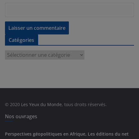
Catégories
C
a
t
é
g
o
r
© 2020
Les Yeux du Monde
, tous droits réservés.
i
e
Nos ouvrages
s
Perspectives géopolitiques en Afrique, Les éditions du net