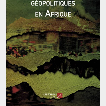
atomique (AIEA) affirme que l’Iran respecte ses
engagements. Cela aurait une véritable prise de
position vis-à-vis de la politique du président
américain. Le comité a cependant préféré marquer
durablement les esprits, et réaffirmer un engagement
pris depuis la création du comité. Dix-neuf prix Nobel
ont déjà été décernés à la lutte contre les
armes de
destruction massive
, et la prolifération des armes en
général (AIEA, 2005 ;
Organisation pour l’interdiction
des armes chimiques
, 2013…). La présidente du comité
Nobel a tiré la sonnette d’alarme en affirmant : «
Nous
vivons dans un monde où le risque d’une utilisation des
armes nucléaires est plus grand qu’il ne l’a jamais été
depuis longtemps
». Il n’est pas sûr que Donald Trump –
ou un autre dirigeant d’une puissance nucléaire –
prenne en compte cette mise en garde, et encore
moins Kim Jong-un.