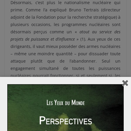
Désormais, c’est plus le nationalisme nucléaire qui
prime. Comme l’a expliqué Bruno Tertrais (directeur
adjoint de la Fondation pour la recherche stratégique) à
plusieurs occasions, les programmes nucléaires sont
désormais perçus comme un «
atout au service des
projets de puissance et d’influence »
(1). Aux yeux de ces
dirigeants, il vaut mieux posséder des armes nucléaires
– même une moindre quantité – pour dissuader toute
attaque plutôt que de l’abandonner. Seul un
engagement simultané de toutes les puissances
nucléaires pourrait fonctionner, si et seulement si, les
États parvenaient à se faire confiance.
En somme, le comité Nobel a fait un choix symbolique,
loin des réalités de la politique internationale. Il aurait
pu récompenser ceux qui ont travaillé pour l’Accord de
Vienne encadrant le programme nucléaire iranien.
Après tout, l’Agence internationale de l’énergie