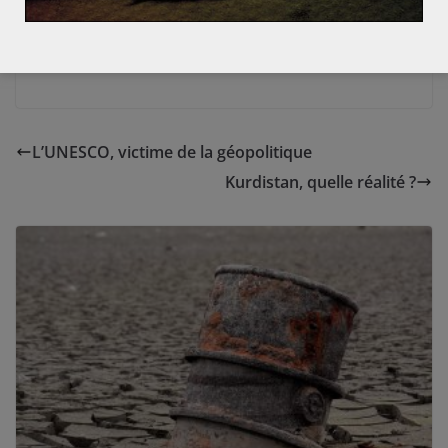
(1) B. Tertrais,
La France et la dissuasion nucléaire :
concept, moyens, avenir
, La Documentation française,
2017.
L’UNESCO, victime de la géopolitique
Kurdistan, quelle réalité ?