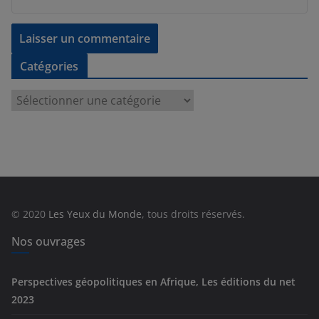
Catégories
C
a
t
é
g
o
r
© 2020
Les Yeux du Monde
, tous droits réservés.
i
e
Nos ouvrages
s
Perspectives géopolitiques en Afrique, Les éditions du net
2023