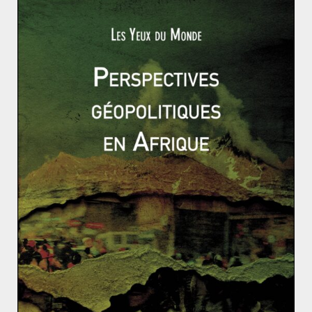
Désormais, c’est plus le nationalisme nucléaire qui
prime. Comme l’a expliqué Bruno Tertrais (directeur
adjoint de la Fondation pour la recherche stratégique) à
plusieurs occasions, les programmes nucléaires sont
désormais perçus comme un «
atout au service des
projets de puissance et d’influence »
(1). Aux yeux de ces
dirigeants, il vaut mieux posséder des armes nucléaires
– même une moindre quantité – pour dissuader toute
attaque plutôt que de l’abandonner. Seul un
engagement simultané de toutes les puissances
nucléaires pourrait fonctionner, si et seulement si, les
États parvenaient à se faire confiance.
En somme, le comité Nobel a fait un choix symbolique,
loin des réalités de la politique internationale. Il aurait
pu récompenser ceux qui ont travaillé pour l’Accord de
Vienne encadrant le programme nucléaire iranien.
Après tout, l’Agence internationale de l’énergie