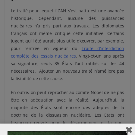
Le traité pour lequel l’ICAN s’est battu est une avancée
historique. Cependant, aucune des puissances
nucléaires n’a pris part aux travaux. Les diplomates
français ont même critiqué cette initiative. Certains
jugent qu’il été aurait plus utile d’œuvrer, par exemple,
pour l’entrée en vigueur du
Traité d’interdiction
complète des essais nucléaires
. Vingt-et-un ans après
sa signature, seuls 35 États l’ont ratifié, sur les 44
nécessaires. Ajouter un nouveau traité n’améliore pas
la lisibilité de cette cause.
En outre, on peut reprocher au comité Nobel de ne pas
être en adéquation avec la réalité. Aujourd’hui, la
majorité des États sont encore des adeptes de la
doctrine de la dissuasion nucléaire. Les États ont
beaucoup œuvré pour le désarmement et la non-
prolifération pendant une vingtaine d’années.