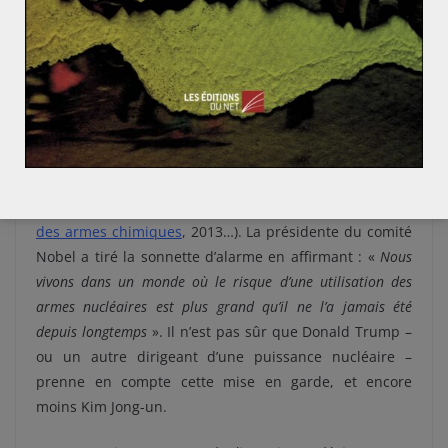
atomique (AIEA) affirme que l’Iran respecte ses
engagements. Cela aurait une véritable prise de
position vis-à-vis de la politique du président
américain. Le comité a cependant préféré marquer
durablement les esprits, et réaffirmer un engagement
pris depuis la création du comité. Dix-neuf prix Nobel
ont déjà été décernés à la lutte contre les
armes de
destruction massive
, et la prolifération des armes en
général (AIEA, 2005 ;
Organisation pour l’interdiction
des armes chimiques
, 2013…). La présidente du comité
Nobel a tiré la sonnette d’alarme en affirmant : «
Nous
vivons dans un monde où le risque d’une utilisation des
armes nucléaires est plus grand qu’il ne l’a jamais été
depuis longtemps
». Il n’est pas sûr que Donald Trump –
ou un autre dirigeant d’une puissance nucléaire –
prenne en compte cette mise en garde, et encore
moins Kim Jong-un.