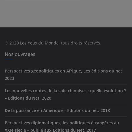
a
t
é
g
o
r
© 2020
Les Yeux du Monde
, tous droits réservés.
i
e
Nos ouvrages
s
Perspectives géopolitiques en Afrique, Les éditions du net
2023
Les nouvelles routes de la soie chinoises : quelle évolution ?
– Editions du Net, 2020
De la puissance en Amérique – Editions du net, 2018
Perspectives diplomatiques, les politiques étrangères au
XXIe siècle – publié aux Editions du Net, 2017