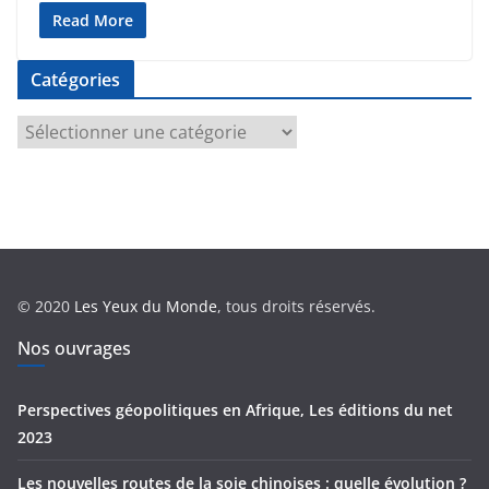
Read More
Catégories
C
a
t
é
g
o
r
© 2020
Les Yeux du Monde
, tous droits réservés.
i
e
Nos ouvrages
s
Perspectives géopolitiques en Afrique, Les éditions du net
2023
Les nouvelles routes de la soie chinoises : quelle évolution ?