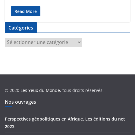
Read More
Catégories
C
a
t
é
g
o
r
© 2020
Les Yeux du Monde
, tous droits réservés.
i
e
Nos ouvrages
s
Perspectives géopolitiques en Afrique, Les éditions du net
2023