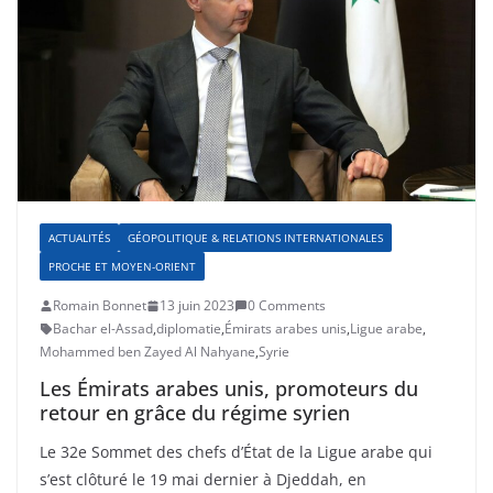
ACTUALITÉS
GÉOPOLITIQUE & RELATIONS INTERNATIONALES
PROCHE ET MOYEN-ORIENT
Romain Bonnet
13 juin 2023
0 Comments
Bachar el-Assad
,
diplomatie
,
Émirats arabes unis
,
Ligue arabe
,
Mohammed ben Zayed Al Nahyane
,
Syrie
Les Émirats arabes unis, promoteurs du
retour en grâce du régime syrien
Le 32e Sommet des chefs d’État de la Ligue arabe qui
s’est clôturé le 19 mai dernier à Djeddah, en